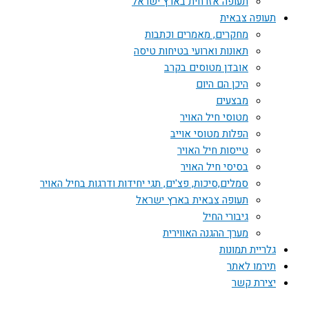
תעופה אזרחית בארץ ישראל
תעופה צבאית
מחקרים, מאמרים וכתבות
תאונות וארועי בטיחות טיסה
אובדן מטוסים בקרב
היכן הם היום
מבצעים
מטוסי חיל האויר
הפלות מטוסי אוייב
טייסות חיל האויר
בסיסי חיל האויר
סמלים,סיכות, פצ'ים, תגי יחידות ודרגות בחיל האויר
תעופה צבאית בארץ ישראל
גיבורי החיל
מערך ההגנה האווירית
גלריית תמונות
תירמו לאתר
יצירת קשר