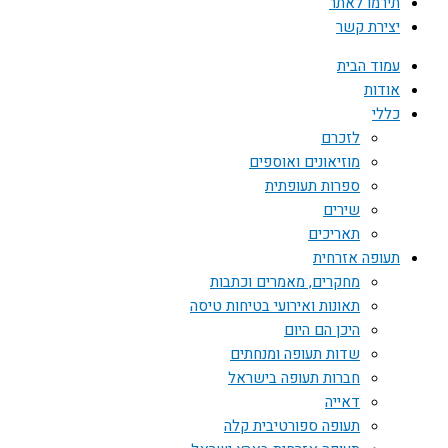
תירמו לאתר
יצירת קשר
עמוד הבית
אודות
כללי
לזכרם
מוזיאונים ואוספים
ספרות תעופתית
שירים
תאריכים
תעופה אזרחית
מחקרים, מאמרים וכתבות
תאונות ואירועי בטיחות טיסה
היכן הם היום
שדות תעופה ומנחתים
חברות תעופה בישראל
דאייה
תעופה ספורטיבית קלה