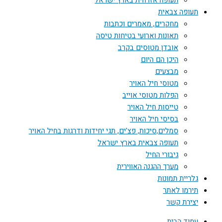
תעופה אזרחית בארץ ישראל
תעופה צבאית
מחקרים, מאמרים וכתבות
תאונות וארועי בטיחות טיסה
אובדן מטוסים בקרב
היכן הם היום
מבצעים
מטוסי חיל האויר
הפלות מטוסי אוייב
טייסות חיל האויר
בסיסי חיל האויר
סמלים,סיכות, פצ'ים, תגי יחידות ודרגות בחיל האויר
תעופה צבאית בארץ ישראל
גיבורי החיל
מערך ההגנה האווירית
גלריית תמונות
תירמו לאתר
יצירת קשר
עמוד הבית