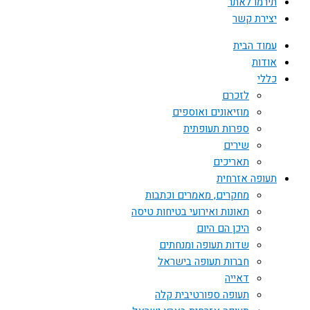
תירמו לאתר
יצירת קשר
עמוד הבית
אודות
כללי
לזכרם
מוזיאונים ואוספים
ספרות תעופתית
שירים
תאריכים
תעופה אזרחית
מחקרים, מאמרים וכתבות
תאונות ואירועי בטיחות טיסה
היכן הם היום
שדות תעופה ומנחתים
חברות תעופה בישראל
דאייה
תעופה ספורטיבית קלה