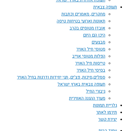
תעופה אזרחית בארץ ישראל
תעופה צבאית
מחקרים, מאמרים וכתבות
תאונות וארועי בטיחות טיסה
אובדן מטוסים בקרב
היכן הם היום
מבצעים
מטוסי חיל האויר
הפלות מטוסי אוייב
טייסות חיל האויר
בסיסי חיל האויר
סמלים,סיכות, פצ'ים, תגי יחידות ודרגות בחיל האויר
תעופה צבאית בארץ ישראל
גיבורי החיל
מערך ההגנה האווירית
גלריית תמונות
תירמו לאתר
יצירת קשר
עמוד הבית