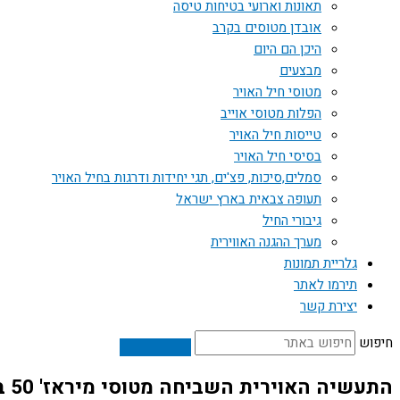
תאונות וארועי בטיחות טיסה
אובדן מטוסים בקרב
היכן הם היום
מבצעים
מטוסי חיל האויר
הפלות מטוסי אוייב
טייסות חיל האויר
בסיסי חיל האויר
סמלים,סיכות, פצ'ים, תגי יחידות ודרגות בחיל האויר
תעופה צבאית בארץ ישראל
גיבורי החיל
מערך ההגנה האווירית
גלריית תמונות
תירמו לאתר
יצירת קשר
חיפוש
התעשיה האוירית השביחה מטוסי מיראז' 50 בצ'ילה