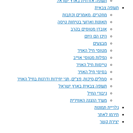
תעופה אזרחית בארץ ישראל
תעופה צבאית
מחקרים, מאמרים וכתבות
תאונות וארועי בטיחות טיסה
אובדן מטוסים בקרב
היכן הם היום
מבצעים
מטוסי חיל האויר
הפלות מטוסי אוייב
טייסות חיל האויר
בסיסי חיל האויר
סמלים,סיכות, פצ'ים, תגי יחידות ודרגות בחיל האויר
תעופה צבאית בארץ ישראל
גיבורי החיל
מערך ההגנה האווירית
גלריית תמונות
תירמו לאתר
יצירת קשר