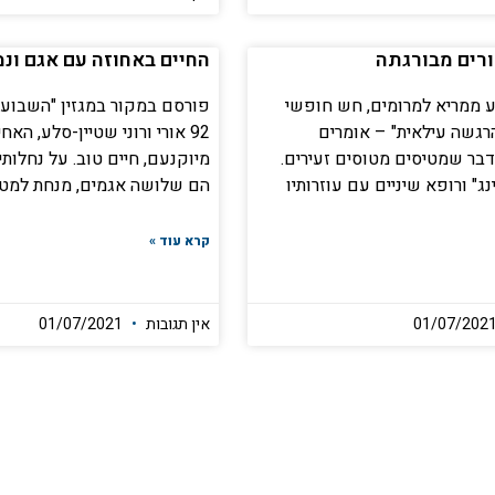
רים מבורגתה
החיים באחוזה עם אגם ונ
 ממריא למרומים, חש חופשי
פורסם במקור במגזין "השבוע" 
הרגשה עילאית" – אומרים
92 אורי ורוני שטיין-סלע, ה
בר שמטיסים מטוסים זעירים.
מיוקנעם, חיים טוב. על נחלות
ג" ורופא שיניים עם עוזרותיו
הם שלושה אגמים, מנחת למטו
קרא עוד »
אין תגובות
01/07/2021