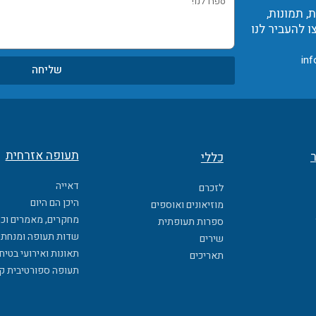
 תמונות,
לנו!
ו להעביר לנו
inf
שליחה
תעופה אזרחית
ר
כללי
דאייה
לזכרם
היכן הם היום
מוזיאונים ואוספים
מחקרים, מאמרים וכ
ספרות תעופתית
שדות תעופה ומנחתי
שירים
תאונות ואירועי בטיח
תאריכים
תעופה ספורטיבית ק