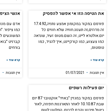
את הטיסה הזו אי אפשר להפסיק
אנשי הציפו
פורסם במקור במקומון אמצע נתניה,17.4.92
אדם עם מנוע
זה מדהים,זה תענוג.חוויה שלא חווים כל
כמו ציפור. "
יום.אולטרא לייט, זה השם.מטוס זעיר, שנראה
המשוגעים לד
כמו צעצוע, כמו קורקיינט, איך להגיד, כמו
קברניט "בואינ
טוסטוס,
בורחים
קרא עוד »
קרא עוד »
אין תגובות
01/07/2021
אין תגובות
01/07/2021
יום פעילות רשפים
פורסם במקור במגזין "באויר" אוקטובר 87 יום
שבת 10.10.87 לאחר התארגנות חפוזה, לאור
ביטול תיכנון וקדם לדרום, החלטנו לטוס