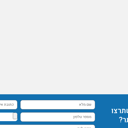
שם
כתובת
תרצו
מלא
אימייל
מספר
ר?
טלפון
ספרו