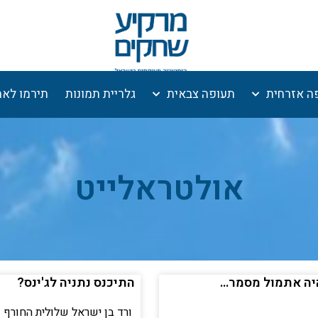
ה אזרחית
תעופה צבאית
גלריית תמונות
תירמו לא
אולטראלייט
עמוד
עמוד
היה אתמול מסמר…
התיכנס נתניה לג'ינס?
ורד בן ישראל שלולית החורף 