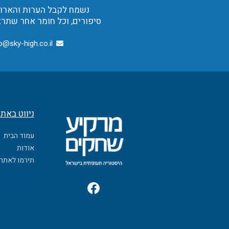
נשמח לקבל הערות והארות,
סיפורים, וכל חומר אחר שתרצ
o@sky-high.co.il
ניווט באת
עמוד הבית
אודות
תירמו לאתר
F
a
c
e