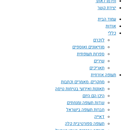
תירמו לאתר
יצירת קשר
עמוד הבית
אודות
כללי
לזכרם
מוזיאונים ואוספים
ספרות תעופתית
שירים
תאריכים
תעופה אזרחית
מחקרים, מאמרים וכתבות
תאונות ואירועי בטיחות טיסה
היכן הם היום
שדות תעופה ומנחתים
חברות תעופה בישראל
דאייה
תעופה ספורטיבית קלה