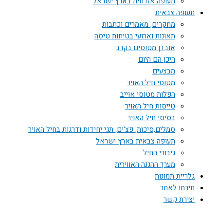
תעופה אזרחית בארץ ישראל
תעופה צבאית
מחקרים, מאמרים וכתבות
תאונות וארועי בטיחות טיסה
אובדן מטוסים בקרב
היכן הם היום
מבצעים
מטוסי חיל האויר
הפלות מטוסי אוייב
טייסות חיל האויר
בסיסי חיל האויר
סמלים,סיכות, פצ'ים, תגי יחידות ודרגות בחיל האויר
תעופה צבאית בארץ ישראל
גיבורי החיל
מערך ההגנה האווירית
גלריית תמונות
תירמו לאתר
יצירת קשר