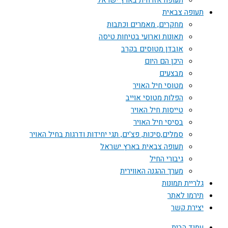
תעופה אזרחית בארץ ישראל
תעופה צבאית
מחקרים, מאמרים וכתבות
תאונות וארועי בטיחות טיסה
אובדן מטוסים בקרב
היכן הם היום
מבצעים
מטוסי חיל האויר
הפלות מטוסי אוייב
טייסות חיל האויר
בסיסי חיל האויר
סמלים,סיכות, פצ'ים, תגי יחידות ודרגות בחיל האויר
תעופה צבאית בארץ ישראל
גיבורי החיל
מערך ההגנה האווירית
גלריית תמונות
תירמו לאתר
יצירת קשר
עמוד הבית