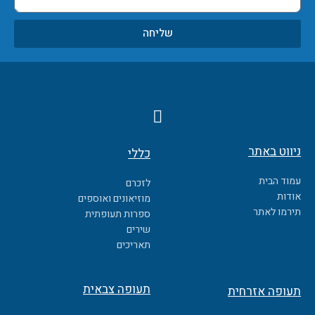
שליחה
F
a
c
ניווט באתר
כללי
e
b
עמוד הבית
לזכרם
o
אודות
מוזיאונים ואוספים
o
תירמו לאתר
ספרות תעופתית
k
שירים
תאריכים
תעופה צבאית
תעופה אזרחית