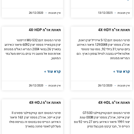
אין תגובות
13/12/2025
אין תגובות
26/12/2020
תאונת אז"מ 4X-HDY
תאונת אז"מ 4X-HDP
פרטי המטוס: דגם:S-12 איירייל יצרן:ראנס,
פרטי המטוס: דגם:MU-532 דריפטר
ארה"ב מספר יצרן:1290048 תיאור האירוע:
יצרן:מקסאייר מספר יצרן:6092 תיאור האירוע:
ביום שישי,31 ביולי 92 , טסו שני מטוסי
בתאריך 26 במאי 2004 המריא האז"מ ממנחת
אולטראלייט במבנה לטיול בצפון הארץ. הם
אורות וטס אל מושב ניר בנים.בהיותו מעל בתי
המריאו ממנחת
המושב,
קרא עוד »
קרא עוד »
אין תגובות
26/12/2020
אין תגובות
26/12/2020
תאונת אז"מ 4X-HDL
תאונת אז"מ 4X-HDJ
פרטי המטוס: דגם:קוויקסילבר GT-500
פרטי המטוס: דגם: קוויקסילבר ספורט II
יצרן:אייפר, ארה"ב מספר יצרן:0008 שנת
יצרן:א ייפר, ארה"ב מספר יצרן: 163 תיאור
יצור:1991 תיאור האירוע: ביום 27 ביוני 92 טס
האירוע: הטייס טס במטוס זה בטיסת סולו
הטייס ח' , חבר קיבוץ מגן בעל נסיון
מעל לגן לאומי סחנה בתאריך