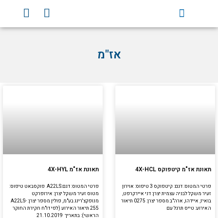
וג
Y
F
וכן
o
a
u
c
t
e
אז"מ
u
b
b
o
e
o
k
עמוד
עמוד
תאונת אז"מ קיטפוקס 4X-HCL
תאונת אז"מ 4X-HYL
פרטי המטוס: דגם: קיטפוקס 3 טיפוס: אוירון
פרטי המטוס: דגם:A22LS פוקסבאט טיפוס:
זעיר משקל לבניה עצמית יצרן: דני איירקרפט,
מטוס זעיר משקל יצרן: אירופרקט
בואיז, איידהו, ארה"ב מספר יצרן: 0275 תיאור
מנופקצ'רינג בע"מ, פולין מספר יצרן: A22LS-
האירוע: טייס תרגל עם
255 תיאור האירוע (לפי דו"ח חקירת החוקר
הראשי): בתאריך 21.10.2019