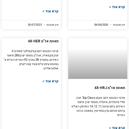
קרא עוד »
קרא עוד »
אין תגובות
06/04/2026
אין תגובות
26/07/2025
תאונת אז"מ 4X-HER
פרטי המטוס: דגם:קוויקסילבר ספורט II
יצרן:מקסאייר, ארה"ב מספר יצרן:286 תיאור
האירוע: בתאריך 28 במרץ 92 המריא הטייס ע'
במטוס עימו טייס צעיר עם רישיון
אולטראלייט.
קרא עוד »
תאונת אז"מ 4X-HRJ
פרטי המטוס: דגם: טקסן Top Class יצרן:
פליי סינת'זיס, איטליה מספר יצרן: תיאור
האירוע: ביום שישי,16.12.11 התרסק האז"מ
ברחוב מנחם בגין במודיעין. בתאונה נהרגו
הטייס
קרא עוד »