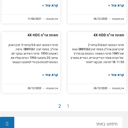
קרא עוד »
קרא עוד »
אין תגובות
26/12/2020
אין תגובות
11/06/2021
תאונת אז"מ 4X-HDD
תאונת אז"מ 4X-HDC
פרטי המטוס: דגם:S-6 קויוטי 2
פרטי המטוס: דגם: S-6 קויוטי II יצרן:ראנס,
יצרן:ראנס,ארה"ב מספר יצרן:0889063 שנת
ארה"ב מספר יצרן: 0889061 טיסה
יצור:1989 פרטי התאונה: המטוס ובו מדריך
ראשונה:1990 פרטי האירוע: בבוקר יום
של חברת אומני הורייזן וטייס, המריא בתאריך
שישי, 20 בדצמבר 1996 הטיס בעליו את
18.11.90 לטיסה.זמן קצר לאחר
המטוס למנחת עין ורד למפגש השבועי
קרא עוד »
קרא עוד »
אין תגובות
26/12/2020
אין תגובות
26/12/2020
2
1
חיפוש