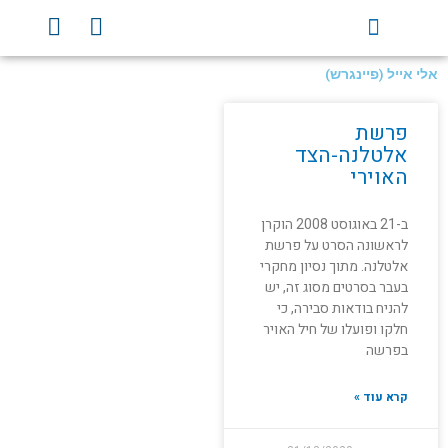
ילוג
Y
F
תוכן
o
a
u
c
אלי אייל (פיינגרש)
t
e
u
b
פרשת
b
o
אלטלנה-הצד
e
o
האוירי
k
ב-21 באוגוסט 2008 הוקרן
לראשונה הסרט על פרשת
אלטלנה. מתוך נסיון מחקרי
בעבר בסרטים מסוג זה, יש
להניח בודאות סבירה, כי
חלקו ופועלו של חיל האויר
בפרשה
קרא עוד »