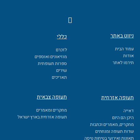
F
a
c
ניווט באתר
כללי
e
b
עמוד הבית
לזכרם
o
אודות
מוזיאונים ואוספים
o
תירמו לאתר
ספרות תעופתית
k
שירים
תאריכים
תעופה צבאית
תעופה אזרחית
מחקרים ומאמרים
דאייה
תעופה אזרחית בארץ ישראל
היכן הם היום
מחקרים, מאמרים וכתבות
שדות תעופה ומנחתים
תאונות ואירועי בטיחות טיסה