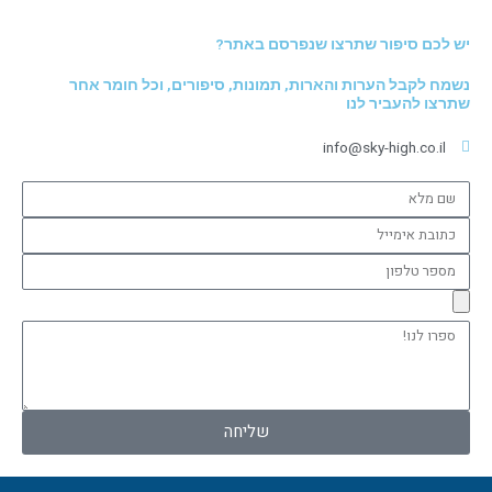
יש לכם סיפור שתרצו שנפרסם באתר?
נשמח לקבל הערות והארות, תמונות, סיפורים, וכל חומר אחר
שתרצו להעביר לנו
info@sky-high.co.il
שם
מלא
כתובת
אימייל
מספר
טלפון
ספרו
לנו!
שליחה