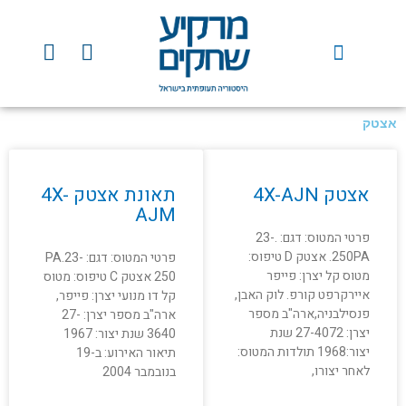
ילוג
תוכן
Y
F
o
a
u
c
t
e
אצטק
u
b
b
o
עמוד
עמוד
e
o
אצטק 4X-AJN
תאונת אצטק 4X-
k
AJM
פרטי המטוס: דגם: .23-
250PA. אצטק D טיפוס:
פרטי המטוס: דגם: PA.23-
מטוס קל יצרן: פייפר
250 אצטק C טיפוס: מטוס
איירקרפט קורפ. לוק האבן,
קל דו מנועי יצרן: פייפר,
פנסילבניה,ארה"ב מספר
ארה"ב מספר יצרן: 27-
יצרן: 27-4072 שנת
3640 שנת יצור: 1967
יצור:1968 תולדות המטוס:
תיאור האירוע: ב-19
לאחר יצורו,
בנובמבר 2004