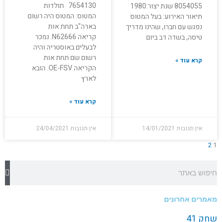
7654130 תולדות
8054055 שנת יצור:1980
המטוס: המטוס היה רשום
תיאור האירוע: בעל המטוס
בארה"ב תחת אות
נפגש עם חברו, שהינו מדריך
קריאה N62666. נמכר
טיסה, בשדה דב ביום
לבעלים באוסטריה והיה
רשום שם תחת אות
קרא עוד »
הקריאה OE-FSV. הובא
לארץ
קרא עוד »
אין תגובות
14/01/2021
אין תגובות
24/04/2021
2
1
חיפוש
מאמרים אחרונים
שחק 41