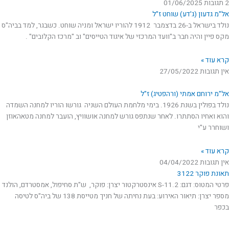
2 תגובות
01/06/2025
אל"מ גדעון (ג'דע) שוחט ז"ל
נולד בישראל ב-26 בדצמבר 1912 להוריו ישראל ומניה שוחט. כשבגר, למד בביה"ס
מקס פיין והיה חבר ב"וועד המרכזי של איגוד הטייסים" וב "מרכז הקלובים" .
קרא עוד »
אין תגובות
27/05/2022
אל"מ ירוחם אמתי (ורהפטיג) ז"ל
נולד בפולין בשנת 1926. בימי מלחמת העולם השניה גורשו הוריו למחנה השמדה
והוא ואחיו הסתתרו. לאחר שנתפס גורש למחנה אושוויץ, הועבר למחנה מטאהאוזן
ושוחרר ע"י
קרא עוד »
אין תגובות
04/04/2022
תאונת פוקר 3122
פרטי המטוס: דגם: S-11.2 אינסטרקטור יצרן: פוקר, ש"ת סחיפול, אמסטרדם, הולנד
מספר יצרן: תיאור האירוע: בעת נחיתה של חניך מטייסת 138 של ביה"ס לטיסה
בכפר