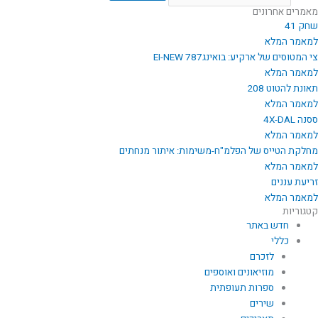
מאמרים אחרונים
שחק 41
למאמר המלא
צי המטוסים של ארקיע: בואינג787 EI-NEW
למאמר המלא
תאונת להטוט 208
למאמר המלא
ססנה 4X-DAL
למאמר המלא
מחלקת הטייס של הפלמ"ח-משימות: איתור מנחתים
למאמר המלא
זריעת עננים
למאמר המלא
קטגוריות
חדש באתר
כללי
לזכרם
מוזיאונים ואוספים
ספרות תעופתית
שירים