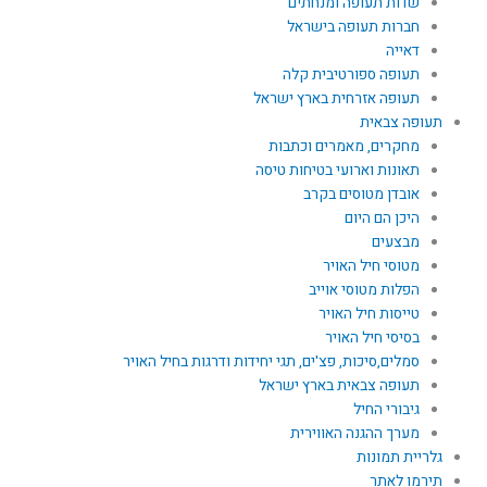
שדות תעופה ומנחתים
חברות תעופה בישראל
דאייה
תעופה ספורטיבית קלה
תעופה אזרחית בארץ ישראל
תעופה צבאית
מחקרים, מאמרים וכתבות
תאונות וארועי בטיחות טיסה
אובדן מטוסים בקרב
היכן הם היום
מבצעים
מטוסי חיל האויר
הפלות מטוסי אוייב
טייסות חיל האויר
בסיסי חיל האויר
סמלים,סיכות, פצ'ים, תגי יחידות ודרגות בחיל האויר
תעופה צבאית בארץ ישראל
גיבורי החיל
מערך ההגנה האווירית
גלריית תמונות
תירמו לאתר