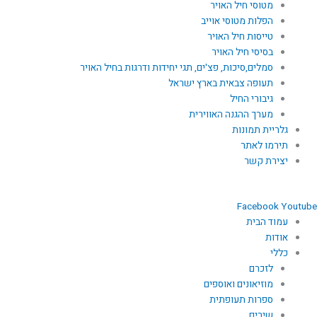
מטוסי חיל האויר
הפלות מטוסי אוייב
טייסות חיל האויר
בסיסי חיל האויר
סמלים,סיכות, פצ'ים, תגי יחידות ודרגות בחיל האויר
תעופה צבאית בארץ ישראל
גיבורי החיל
מערך ההגנה האווירית
גלריית תמונות
תירמו לאתר
יצירת קשר
Facebook
Youtube
עמוד הבית
אודות
כללי
לזכרם
מוזיאונים ואוספים
ספרות תעופתית
שירים