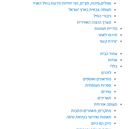
סמלים,סיכות, פצ'ים, תגי יחידות ודרגות בחיל האויר
תעופה צבאית בארץ ישראל
גיבורי החיל
מערך ההגנה האווירית
גלריית תמונות
תירמו לאתר
יצירת קשר
עמוד הבית
אודות
כללי
לזכרם
מוזיאונים ואוספים
ספרות תעופתית
שירים
תאריכים
תעופה אזרחית
מחקרים, מאמרים וכתבות
תאונות ואירועי בטיחות טיסה
היכן הם היום