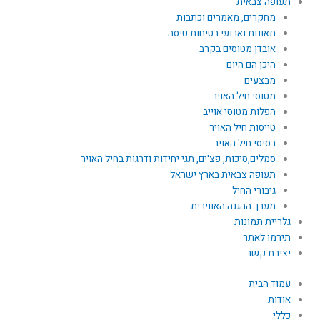
תעופה צבאית
מחקרים, מאמרים וכתבות
תאונות וארועי בטיחות טיסה
אובדן מטוסים בקרב
היכן הם היום
מבצעים
מטוסי חיל האויר
הפלות מטוסי אוייב
טייסות חיל האויר
בסיסי חיל האויר
סמלים,סיכות, פצ'ים, תגי יחידות ודרגות בחיל האויר
תעופה צבאית בארץ ישראל
גיבורי החיל
מערך ההגנה האווירית
גלריית תמונות
תירמו לאתר
יצירת קשר
עמוד הבית
אודות
כללי