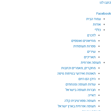
ילוג
כתבו לנו
תוכן
Facebook
עמוד הבית
אודות
כללי
לזכרם
מוזיאונים ואוספים
ספרות תעופתית
שירים
תאריכים
תעופה אזרחית
מחקרים, מאמרים וכתבות
תאונות ואירועי בטיחות טיסה
היכן הם היום
שדות תעופה ומנחתים
חברות תעופה בישראל
דאייה
תעופה ספורטיבית קלה
תעופה אזרחית בארץ ישראל