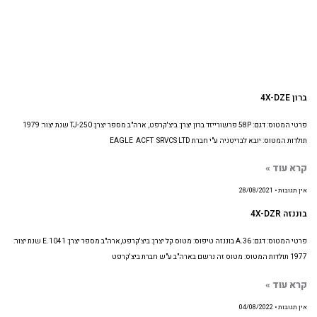
ברון 4X-DZE
פרטי המטוס: דגם: 58P פרשורייזד ברון יצרן: ביצ'קרפט, ארה"ב מספר יצרן: TJ-250 שנת יצור: 1979
תולדות המטוס: יובא לבריטניה ע"י חברת EAGLE ACFT SRVCS LTD
קרא עוד »
אין תגובות
28/08/2021
בוננזה 4X-DZR
פרטי המטוס: דגם: A.36 בוננזה טיפוס: מטוס קל יצרן: ביצ'קרפט,ארה"ב מספר יצרן: E.1041 שנת יצור:
1977 תולדות המטוס: מטוס זה נרשם בארה"ב ע"ש חברת ביצ'קרפט
קרא עוד »
אין תגובות
04/08/2022