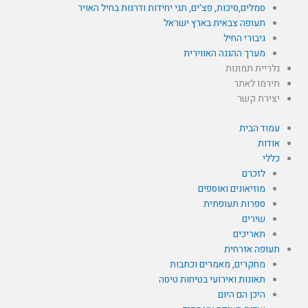
סמלים,סיכות, פצ'ים, תגי יחידות ודרגות בחיל האויר
תעופה צבאית בארץ ישראל
גיבורי החיל
מערך ההגנה האווירית
גלריית תמונות
תירמו לאתר
יצירת קשר
עמוד הבית
אודות
כללי
לזכרם
מוזיאונים ואוספים
ספרות תעופתית
שירים
תאריכים
תעופה אזרחית
מחקרים, מאמרים וכתבות
תאונות ואירועי בטיחות טיסה
היכן הם היום