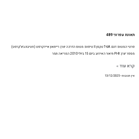
תאונת עפרוני 489
פרטי המטוס: דגם: T-6A טקסן II טיפוס: מטוס הדרכה יצרן: רייתאון איירקרפט (חטיבת ביצ'קרפט)
מספר יצרן: PI-8 תיאור האירוע: ביום 15 ביולי 2010 המריאה תמר
קרא עוד »
אין תגובות
13/12/2025