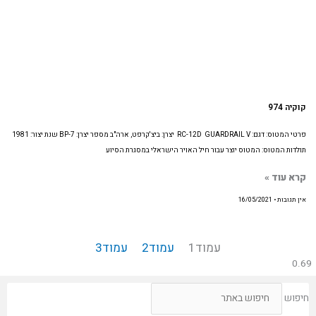
קוקיה 974
פרטי המטוס: דגם: RC-12D GUARDRAIL V יצרן: ביצ'קרפט, ארה"ב מספר יצרן: 7-BP שנת יצור: 1981
תולדות המטוס: המטוס יוצר עבור חיל האויר הישראלי במסגרת הסיוע
קרא עוד »
אין תגובות
16/05/2021
עמוד
1
עמוד
2
עמוד
3
חיפוש