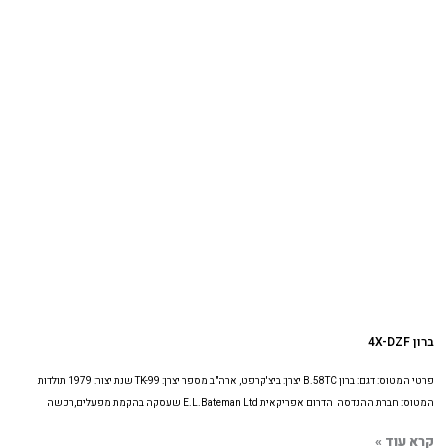
ברון 4X-DZF
פרטי המטוס: דגם: ברון B.58TC יצרן: ביצ'קרפט, ארה"ב מספר יצרן: TK-99 שנת יצור: 1979 תולדות
המטוס: חברת ההנדסה הדרום אפריקאית E.L.Bateman Ltd שעסקה בהקמת מפעלים,רכשה
קרא עוד »