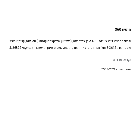
חופית 360
פרטי המטוס: דגם: בוננזה A-36 יצרן: ביצ'קרפט, (ריית'און איירקרפט קומפני) וויצ'יטה, קנזס,ארה"ב
מספר יצרן: E-3612 תולדות המטוס: לאחר יצורו, הוקצה למטוס סימן הרישום האמריקאי N36872.
קרא עוד »
תגובה אחת
02/10/2021