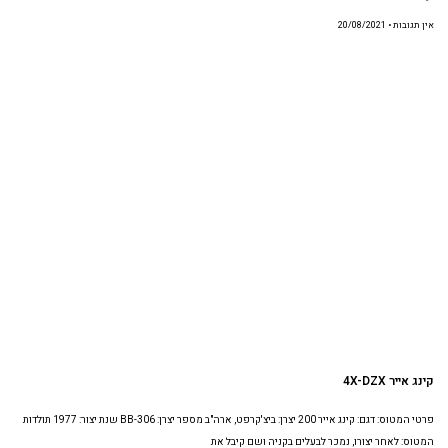
אין תגובות
20/08/2021
קינג אייר 4X-DZX
פרטי המטוס: דגם: קינג אייר 200 יצרן: ביצ'קרפט, ארה"ב מספר יצרן: BB-306 שנת יצור: 1977 תולדות
המטוס: לאחר יצורו, נמכר לבעלים בקניה ושם קיבל את