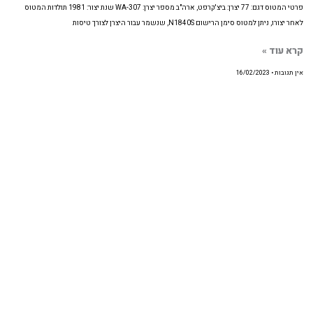
פרטי המטוס דגם: 77 יצרן: ביצ'קרפט, ארה"ב מספר יצרן: WA-307 שנת יצור: 1981 תולדות המטוס
לאחר יצורו, ניתן למטוס סימן הרישום N1840S, שנשמר עבור היצרן לצורך טיסות
קרא עוד »
אין תגובות
16/02/2023