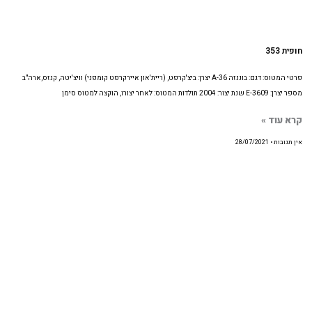
חופית 353
פרטי המטוס: דגם: בוננזה A-36 יצרן: ביצ'קרפט, (ריית'און איירקרפט קומפני) וויצ'יטה, קנזס,ארה"ב
מספר יצרן: E-3609 שנת יצור: 2004 תולדות המטוס: לאחר יצורו, הוקצה למטוס סימן
קרא עוד »
אין תגובות
28/07/2021