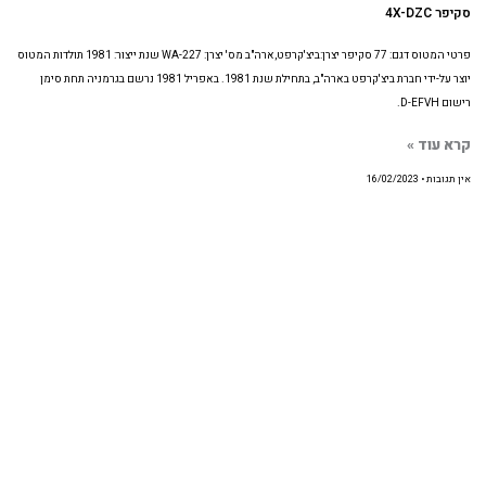
סקיפר 4X-DZC
פרטי המטוס דגם: 77 סקיפר יצרן:ביצ'קרפט,ארה"ב מס' יצרן: WA-227 שנת ייצור: 1981 תולדות המטוס
יוצר על-ידי חברת ביצ'קרפט בארה"ב, בתחילת שנת 1981. באפריל 1981 נרשם בגרמניה תחת סימן
רישום D-EFVH.
קרא עוד »
אין תגובות
16/02/2023