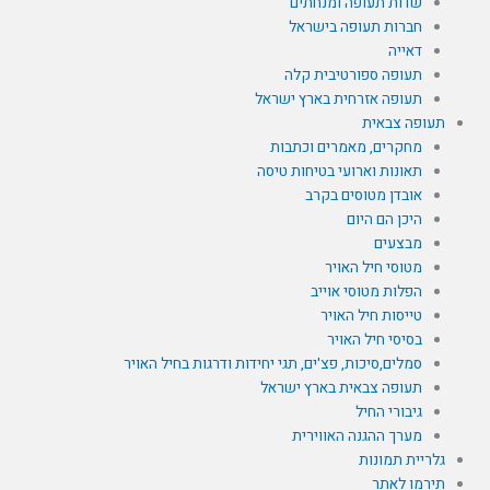
שדות תעופה ומנחתים
חברות תעופה בישראל
דאייה
תעופה ספורטיבית קלה
תעופה אזרחית בארץ ישראל
תעופה צבאית
מחקרים, מאמרים וכתבות
תאונות וארועי בטיחות טיסה
אובדן מטוסים בקרב
היכן הם היום
מבצעים
מטוסי חיל האויר
הפלות מטוסי אוייב
טייסות חיל האויר
בסיסי חיל האויר
סמלים,סיכות, פצ'ים, תגי יחידות ודרגות בחיל האויר
תעופה צבאית בארץ ישראל
גיבורי החיל
מערך ההגנה האווירית
גלריית תמונות
תירמו לאתר