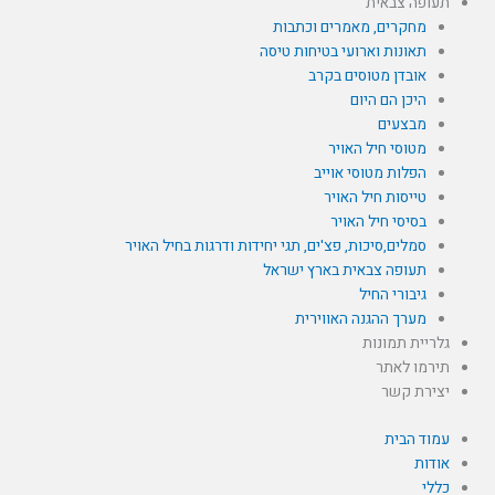
תעופה צבאית
מחקרים, מאמרים וכתבות
תאונות וארועי בטיחות טיסה
אובדן מטוסים בקרב
היכן הם היום
מבצעים
מטוסי חיל האויר
הפלות מטוסי אוייב
טייסות חיל האויר
בסיסי חיל האויר
סמלים,סיכות, פצ'ים, תגי יחידות ודרגות בחיל האויר
תעופה צבאית בארץ ישראל
גיבורי החיל
מערך ההגנה האווירית
גלריית תמונות
תירמו לאתר
יצירת קשר
עמוד הבית
אודות
כללי