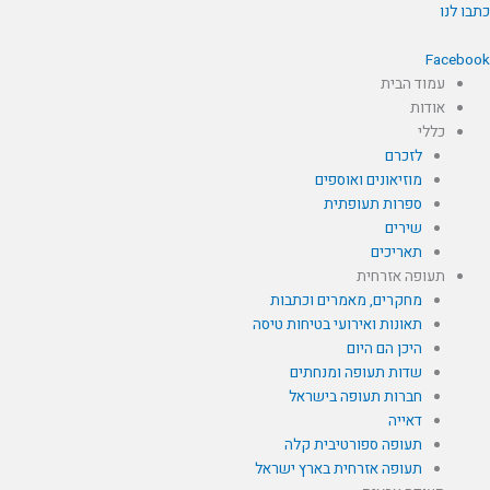
לוג
תבו לנו
תוכן
Faceboo
עמוד הבית
אודות
כללי
לזכרם
מוזיאונים ואוספים
ספרות תעופתית
שירים
תאריכים
תעופה אזרחית
מחקרים, מאמרים וכתבות
תאונות ואירועי בטיחות טיסה
היכן הם היום
שדות תעופה ומנחתים
חברות תעופה בישראל
דאייה
תעופה ספורטיבית קלה
תעופה אזרחית בארץ ישראל