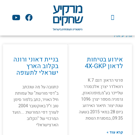
ילוג
תוכן
Y
F
o
a
u
c
t
e
גדנ"ע אויר
u
b
b
o
e
o
אירוע בטיחות
בניית דאוני ורונה
k
לדאון 4X-GKP
בקלוב הארץ
ישראלי לתעופה
פרטי הדאון: דגם: K.7
רונאלדר יצרן: אלכסנדר
כתגובה על מה שנכתב
שלייכר בע"מ,פופנהאוזן,
ב"דפי מורשת" של עמותת
גרמניה מספר יצרן: 1096
חיל האויר, כתב בלפור סימן
שנת יצור: תיאור האירוע:
טוב ז"ל באוקטובר 2004
ביום 28 במאי 2015 בשעה
לעורך דפי המורשת: ….הועד
09:35, במסגרת הטסת
המרכזי של "הקלוב
הארצישראלי
קרא עוד »