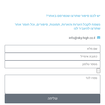
יש לכם סיפור שתרצו שנפרסם באתר?
נשמח לקבל הערות והארות, תמונות, סיפורים, וכל חומר אחר
שתרצו להעביר לנו
info@sky-high.co.il
שם
מלא
כתובת
אימייל
מספר
טלפון
ספרו
לנו!
שליחה