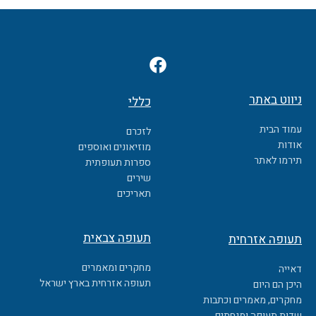
F
a
c
ניווט באתר
כללי
e
b
עמוד הבית
לזכרם
o
אודות
מוזיאונים ואוספים
o
תירמו לאתר
ספרות תעופתית
k
שירים
תאריכים
תעופה צבאית
תעופה אזרחית
מחקרים ומאמרים
דאייה
תעופה אזרחית בארץ ישראל
היכן הם היום
מחקרים, מאמרים וכתבות
שדות תעופה ומנחתים