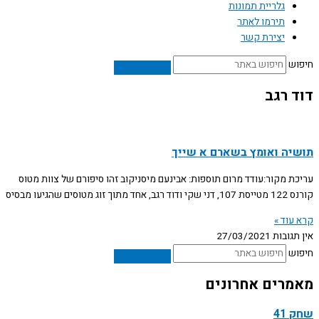
גלריית תמונות
תירמו לאתר
יצירת קשר
חיפוש
דוד רגב
תושיה ואומץ בשארם א שייך
עריכת מקור:עודד מרום תוספות: אבינעם מיסניקוב זהו סיפורם של צוות מטוס
קורנס 122 מטייסת 107, דני שקי ודוד רגב, אחד מתוך זוג מטוסים שהגיעו מבסיס
קרא עוד »
אין תגובות
27/03/2021
חיפוש
מאמרים אחרונים
שחק 41