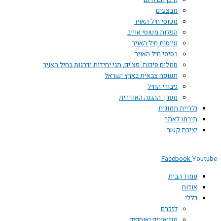
היכן הם היום
מבצעים
מטוסי חיל האויר
הפלות מטוסי אוייב
טייסות חיל האויר
בסיסי חיל האויר
סמלים,סיכות, פצ'ים, תגי יחידות ודרגות בחיל האויר
תעופה צבאית בארץ ישראל
גיבורי החיל
מערך ההגנה האווירית
גלריית תמונות
תירמו לאתר
יצירת קשר
Facebook
Youtube
עמוד הבית
אודות
כללי
לזכרם
מוזיאונים ואוספים