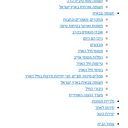
תעופה ספורטיבית קלה
תעופה אזרחית בארץ ישראל
תעופה צבאית
מחקרים, מאמרים וכתבות
תאונות וארועי בטיחות טיסה
אובדן מטוסים בקרב
היכן הם היום
מבצעים
מטוסי חיל האויר
הפלות מטוסי אוייב
טייסות חיל האויר
בסיסי חיל האויר
סמלים,סיכות, פצ'ים, תגי יחידות ודרגות בחיל האויר
תעופה צבאית בארץ ישראל
גיבורי החיל
מערך ההגנה האווירית
גלריית תמונות
תירמו לאתר
יצירת קשר
עמוד הבית