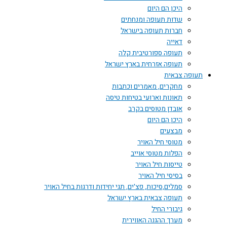
היכן הם היום
שדות תעופה ומנחתים
חברות תעופה בישראל
דאייה
תעופה ספורטיבית קלה
תעופה אזרחית בארץ ישראל
תעופה צבאית
מחקרים, מאמרים וכתבות
תאונות וארועי בטיחות טיסה
אובדן מטוסים בקרב
היכן הם היום
מבצעים
מטוסי חיל האויר
הפלות מטוסי אוייב
טייסות חיל האויר
בסיסי חיל האויר
סמלים,סיכות, פצ'ים, תגי יחידות ודרגות בחיל האויר
תעופה צבאית בארץ ישראל
גיבורי החיל
מערך ההגנה האווירית