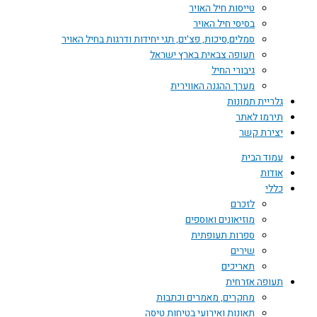
טייסות חיל האויר
בסיסי חיל האויר
סמלים,סיכות, פצ'ים, תגי יחידות ודרגות בחיל האויר
תעופה צבאית בארץ ישראל
גיבורי החיל
מערך ההגנה האווירית
גלריית תמונות
תירמו לאתר
יצירת קשר
עמוד הבית
אודות
כללי
לזכרם
מוזיאונים ואוספים
ספרות תעופתית
שירים
תאריכים
תעופה אזרחית
מחקרים, מאמרים וכתבות
תאונות ואירועי בטיחות טיסה