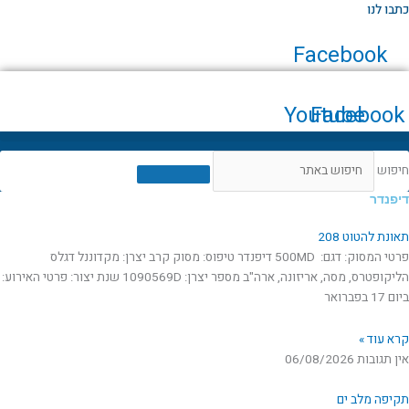
ילוג
כתבו לנו
תוכן
Facebook
Youtube
Facebook
חיפוש
דיפנדר
תאונת להטוט 208
פרטי המסוק: דגם: 500MD דיפנדר טיפוס: מסוק קרב יצרן: מקדוננל דגלס
הליקופטרס, מסה, אריזונה, ארה"ב מספר יצרן: 1090569D שנת יצור: פרטי האירוע:
ביום 17 בפברואר
קרא עוד »
אין תגובות
06/08/2026
תקיפה מלב ים