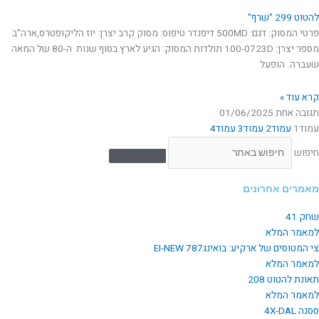
להטוט 299 "שרף"
פרטי המסוק: דגם: 500MD דיפנדר טיפוס: מסוק קרב יצרן: יוז הליקופטרס,ארה"ב
מספר יצרן: 100-0723D תולדות המסוק: הגיע לארץ בסוף שנות ה-80 של המאה
שעברה. הופעל
קרא עוד »
תגובה אחת
01/06/2025
עמוד
1
עמוד
2
עמוד
3
עמוד
4
חיפוש
מאמרים אחרונים
שחק 41
למאמר המלא
צי המטוסים של ארקיע: בואינג787 EI-NEW
למאמר המלא
תאונת להטוט 208
למאמר המלא
ססנה 4X-DAL