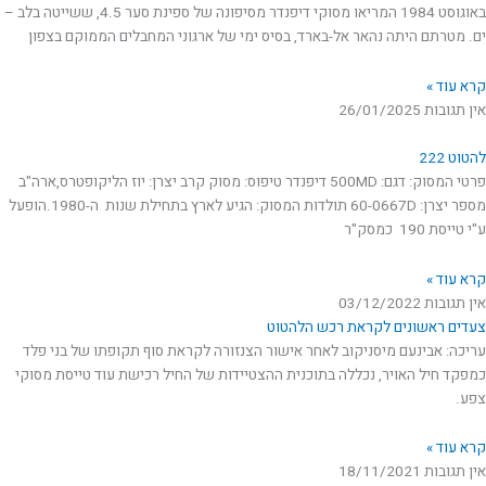
באוגוסט 1984 המריאו מסוקי דיפנדר מסיפונה של ספינת סער 4.5, ששייטה בלב –
ים. מטרתם היתה נהאר אל-בארד, בסיס ימי של ארגוני המחבלים הממוקם בצפון
קרא עוד »
אין תגובות
26/01/2025
להטוט 222
פרטי המסוק: דגם: 500MD דיפנדר טיפוס: מסוק קרב יצרן: יוז הליקופטרס,ארה"ב
מספר יצרן: 60-0667D תולדות המסוק: הגיע לארץ בתחילת שנות ה-1980.הופעל
ע"י טייסת 190 כמסק"ר
קרא עוד »
אין תגובות
03/12/2022
צעדים ראשונים לקראת רכש הלהטוט
עריכה: אבינעם מיסניקוב לאחר אישור הצנזורה לקראת סוף תקופתו של בני פלד
כמפקד חיל האויר, נכללה בתוכנית ההצטיידות של החיל רכישת עוד טייסת מסוקי
צפע.
קרא עוד »
אין תגובות
18/11/2021