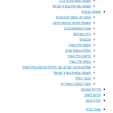
תעופה ספורטיבית קלה
תעופה אזרחית בארץ ישראל
תעופה צבאית
מחקרים, מאמרים וכתבות
תאונות וארועי בטיחות טיסה
אובדן מטוסים בקרב
היכן הם היום
מבצעים
מטוסי חיל האויר
הפלות מטוסי אוייב
טייסות חיל האויר
בסיסי חיל האויר
סמלים,סיכות, פצ'ים, תגי יחידות ודרגות בחיל האויר
תעופה צבאית בארץ ישראל
גיבורי החיל
מערך ההגנה האווירית
גלריית תמונות
תירמו לאתר
יצירת קשר
עמוד הבית