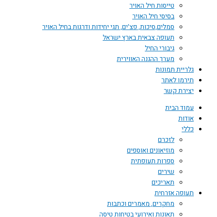
טייסות חיל האויר
בסיסי חיל האויר
סמלים,סיכות, פצ'ים, תגי יחידות ודרגות בחיל האויר
תעופה צבאית בארץ ישראל
גיבורי החיל
מערך ההגנה האווירית
גלריית תמונות
תירמו לאתר
יצירת קשר
עמוד הבית
אודות
כללי
לזכרם
מוזיאונים ואוספים
ספרות תעופתית
שירים
תאריכים
תעופה אזרחית
מחקרים, מאמרים וכתבות
תאונות ואירועי בטיחות טיסה