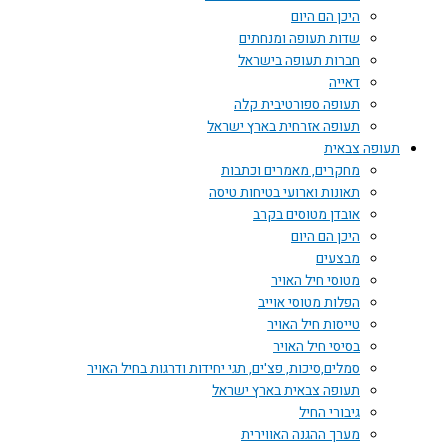
היכן הם היום
שדות תעופה ומנחתים
חברות תעופה בישראל
דאייה
תעופה ספורטיבית קלה
תעופה אזרחית בארץ ישראל
תעופה צבאית
מחקרים, מאמרים וכתבות
תאונות וארועי בטיחות טיסה
אובדן מטוסים בקרב
היכן הם היום
מבצעים
מטוסי חיל האויר
הפלות מטוסי אוייב
טייסות חיל האויר
בסיסי חיל האויר
סמלים,סיכות, פצ'ים, תגי יחידות ודרגות בחיל האויר
תעופה צבאית בארץ ישראל
גיבורי החיל
מערך ההגנה האווירית