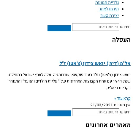
גלריית תמונות
תירמו לאתר
יצירת קשר
חיפוש
העפלה
אל"מ (דימ') יואש צידון (צ'אטו) ז"ל
יואש צידון (צ'אטו) נולד בעיר פוקשאן שברומניה. עלה לארץ ישראל בתחילת
שנת 1941 עם אחת הקבוצות האחרונות של " עליית הילדים והנוער" והתגורר
בקריית ביאליק.
קרא עוד »
אין תגובות
21/03/2021
חיפוש
מאמרים אחרונים