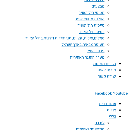
היכן הם היום
מבצעים
מטוסי חיל האויר
הפלות מטוסי אוייב
טייסות חיל האויר
בסיסי חיל האויר
סמלים,סיכות, פצ'ים, תגי יחידות ודרגות בחיל האויר
תעופה צבאית בארץ ישראל
גיבורי החיל
מערך ההגנה האווירית
גלריית תמונות
תירמו לאתר
יצירת קשר
Facebook
Youtube
עמוד הבית
אודות
כללי
לזכרם
מוזיאונים ואוספים