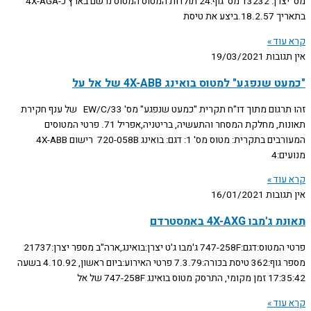
מס' יצרן: 13232 מס' גוף:24 תולדות המטוס המטוס נרשם בארץ כ-4X-AGA
בתאריך 18.2.57.ביצע את טיסת
קרא עוד »
אין תגובות
19/03/2021
"כמעט שנפגע" למטוס בואינג 4X-ABB של אל על
זהו תרגום מתוך דו"ח תקרית "כמעט שנפגע" מס' EW/C/33 של ענף חקירת
תאונות, מחלקת המסחר והתעשיה, בריטניה,אפריל 71. פרטי המטוסים
המעורבים בתקרית: מטוס מס' 1: דגם: בואינג 720-058B רישום 4X-ABB
מנועים:4
קרא עוד »
אין תגובות
16/01/2021
תאונת ג'מבו 4X-AXG באמסטרדם
פרטי המטוס:דגם:747-258F ג'מבו ג'ט יצרן:בואינג,ארה"ב מספר יצרן:21737
מספר גוף:362 טיסת בכורה:7.3.79 פרטי האירוע:ביום ראשון, 4.10.92 בשעה
17:35:42 זמן מקומי, התרסק מטוס בואינג 747-258F של אל
קרא עוד »