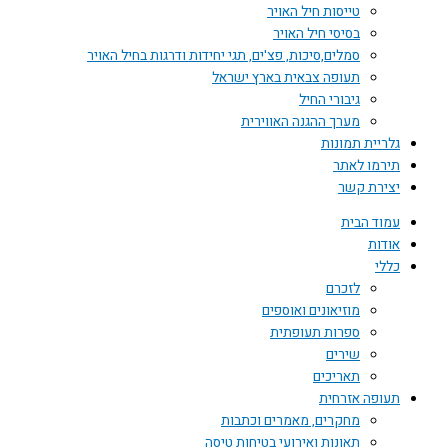
טייסות חיל האויר
בסיסי חיל האויר
סמלים,סיכות, פצ'ים, תגי יחידות ודרגות בחיל האויר
תעופה צבאית בארץ ישראל
גיבורי החיל
מערך ההגנה האווירית
גלריית תמונות
תירמו לאתר
יצירת קשר
עמוד הבית
אודות
כללי
לזכרם
מוזיאונים ואוספים
ספרות תעופתית
שירים
תאריכים
תעופה אזרחית
מחקרים, מאמרים וכתבות
תאונות ואירועי בטיחות טיסה