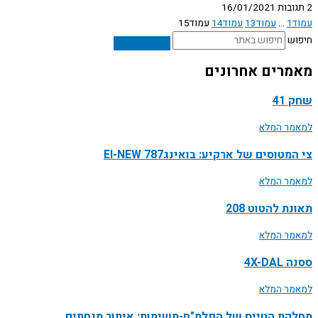
2 תגובות
16/01/2021
עמוד
1
…
עמוד
13
עמוד
14
עמוד
15
חיפוש
מאמרים אחרונים
שחק 41
למאמר המלא
צי המטוסים של ארקיע: בואינג787 EI-NEW
למאמר המלא
תאונת להטוט 208
למאמר המלא
ססנה 4X-DAL
למאמר המלא
מחלקת הטייס של הפלמ"ח-משימות: איתור מנחתים