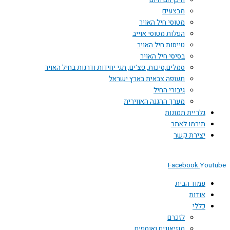
היכן הם היום
מבצעים
מטוסי חיל האויר
הפלות מטוסי אוייב
טייסות חיל האויר
בסיסי חיל האויר
סמלים,סיכות, פצ'ים, תגי יחידות ודרגות בחיל האויר
תעופה צבאית בארץ ישראל
גיבורי החיל
מערך ההגנה האווירית
גלריית תמונות
תירמו לאתר
יצירת קשר
Facebook
Youtube
עמוד הבית
אודות
כללי
לזכרם
מוזיאונים ואוספים