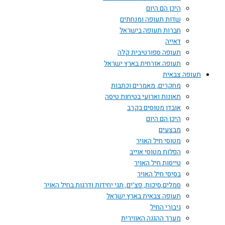
היכן הם היום
שדות תעופה ומנחתים
חברות תעופה בישראל
דאייה
תעופה ספורטיבית קלה
תעופה אזרחית בארץ ישראל
תעופה צבאית
מחקרים, מאמרים וכתבות
תאונות וארועי בטיחות טיסה
אובדן מטוסים בקרב
היכן הם היום
מבצעים
מטוסי חיל האויר
הפלות מטוסי אוייב
טייסות חיל האויר
בסיסי חיל האויר
סמלים,סיכות, פצ'ים, תגי יחידות ודרגות בחיל האויר
תעופה צבאית בארץ ישראל
גיבורי החיל
מערך ההגנה האווירית