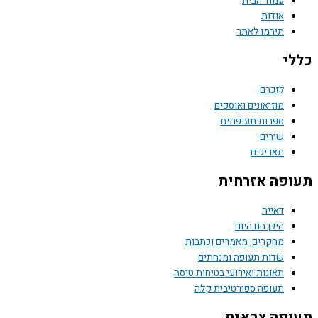
עמוד הבית
אודות
תירמו לאתר
כללי
לזכרם
מוזיאונים ואוספים
ספרות תעופתית
שירים
תאריכים
תעופה אזרחית
דאייה
היכן הם היום
מחקרים, מאמרים וכתבות
שדות תעופה ומנחתים
תאונות ואירועי בטיחות טיסה
תעופה ספורטיבית קלה
תעופה צבאית