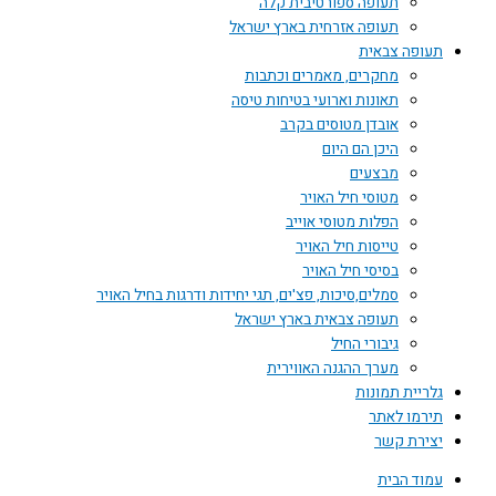
תעופה ספורטיבית קלה
תעופה אזרחית בארץ ישראל
תעופה צבאית
מחקרים, מאמרים וכתבות
תאונות וארועי בטיחות טיסה
אובדן מטוסים בקרב
היכן הם היום
מבצעים
מטוסי חיל האויר
הפלות מטוסי אוייב
טייסות חיל האויר
בסיסי חיל האויר
סמלים,סיכות, פצ'ים, תגי יחידות ודרגות בחיל האויר
תעופה צבאית בארץ ישראל
גיבורי החיל
מערך ההגנה האווירית
גלריית תמונות
תירמו לאתר
יצירת קשר
עמוד הבית