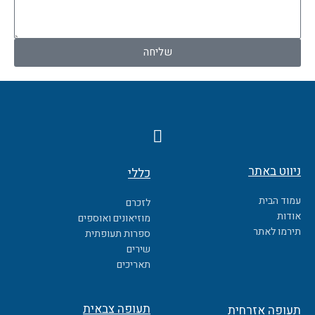
לנו!
שליחה
F
a
c
ניווט באתר
כללי
e
b
עמוד הבית
לזכרם
o
אודות
מוזיאונים ואוספים
o
תירמו לאתר
ספרות תעופתית
k
שירים
תאריכים
תעופה צבאית
תעופה אזרחית