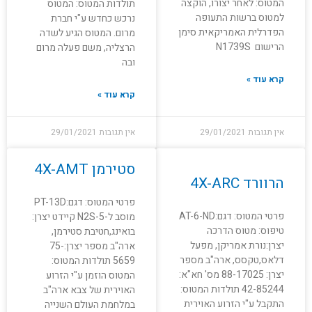
המטוס: לאחר יצורו, הוקצה
תולדות המטוס: המטוס
למטוס ברשות התעופה
נרכש כחדש ע"י חברת
הפדרלית האמריקאית סימן
מרום. המטוס הגיע לשדה
הרישום N1739S
הרצליה, משם פעלה מרום
ובה
קרא עוד »
קרא עוד »
אין תגובות
29/01/2021
אין תגובות
29/01/2021
סטירמן 4X-AMT
הרוורד 4X-ARC
פרטי המטוס: דגם:PT-13D
פרטי המטוס: דגם:AT-6-ND
מוסב ל-N2S-5 קיידט יצרן:
טיפוס: מטוס הדרכה
בואינג,חטיבת סטירמן,
יצרן:נורת אמריקן, מפעל
ארה"ב מספר יצרן:75-
דלאס,טקסס, ארה"ב מספר
5659 תולדות המטוס:
יצרן: 88-17025 מס' חא"א:
המטוס הוזמן ע"י הזרוע
42-85244 תולדות המטוס:
האוירית של צבא ארה"ב
התקבל ע"י הזרוע האוירית
במלחמת העולם השנייה