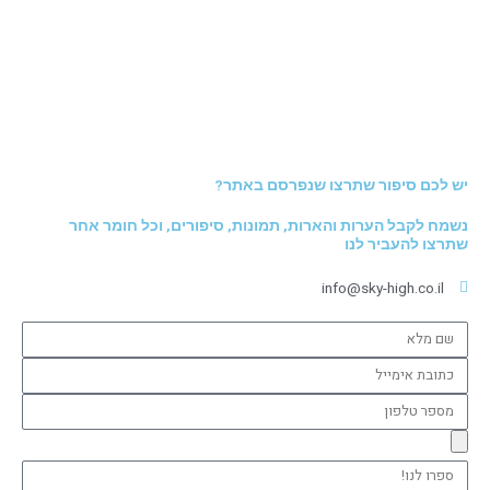
יש לכם סיפור שתרצו שנפרסם באתר?
נשמח לקבל הערות והארות, תמונות, סיפורים, וכל חומר אחר
שתרצו להעביר לנו
info@sky-high.co.il
שם
מלא
כתובת
אימייל
מספר
טלפון
ספרו