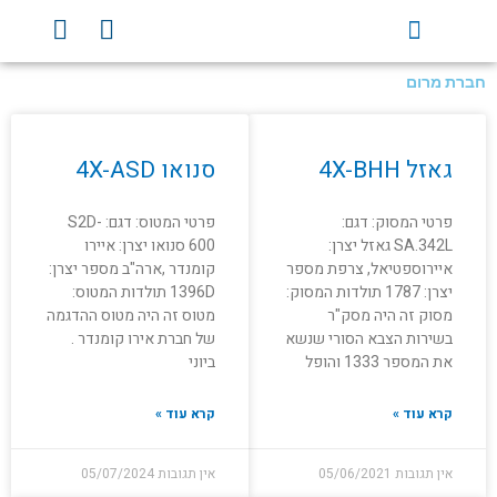
ילוג
Y
F
תוכן
o
a
u
c
חברת מרום
t
e
u
b
עמוד
עמוד
עמוד
עמוד
b
o
גאזל 4X-BHH
סנואו 4X-ASD
e
o
k
פרטי המסוק: דגם:
פרטי המטוס: דגם: S2D-
SA.342L גאזל יצרן:
600 סנואו יצרן: איירו
איירוספטיאל, צרפת מספר
קומנדר ,ארה"ב מספר יצרן:
יצרן: 1787 תולדות המסוק:
1396D תולדות המטוס:
מסוק זה היה מסק"ר
מטוס זה היה מטוס ההדגמה
בשירות הצבא הסורי שנשא
של חברת אירו קומנדר .
את המספר 1333 והופל
ביוני
קרא עוד »
קרא עוד »
אין תגובות
05/06/2021
אין תגובות
05/07/2024