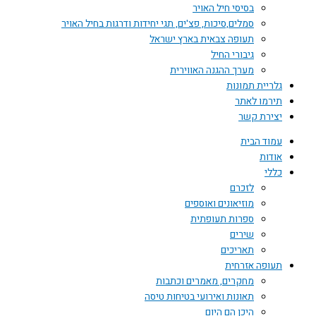
בסיסי חיל האויר
סמלים,סיכות, פצ'ים, תגי יחידות ודרגות בחיל האויר
תעופה צבאית בארץ ישראל
גיבורי החיל
מערך ההגנה האווירית
גלריית תמונות
תירמו לאתר
יצירת קשר
עמוד הבית
אודות
כללי
לזכרם
מוזיאונים ואוספים
ספרות תעופתית
שירים
תאריכים
תעופה אזרחית
מחקרים, מאמרים וכתבות
תאונות ואירועי בטיחות טיסה
היכן הם היום