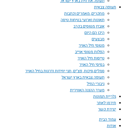
תעופה אזרחית בארץ ישראל
תעופה צבאית
מחקרים, מאמרים וכתבות
תאונות וארועי בטיחות טיסה
אובדן מטוסים בקרב
היכן הם היום
מבצעים
מטוסי חיל האויר
הפלות מטוסי אוייב
טייסות חיל האויר
בסיסי חיל האויר
סמלים,סיכות, פצ'ים, תגי יחידות ודרגות בחיל האויר
תעופה צבאית בארץ ישראל
גיבורי החיל
מערך ההגנה האווירית
גלריית תמונות
תירמו לאתר
יצירת קשר
עמוד הבית
אודות