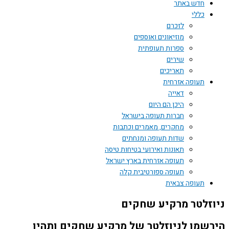
חדש באתר
כללי
לזכרם
מוזיאונים ואוספים
ספרות תעופתית
שירים
תאריכים
תעופה אזרחית
דאייה
היכן הם היום
חברות תעופה בישראל
מחקרים, מאמרים וכתבות
שדות תעופה ומנחתים
תאונות ואירועי בטיחות טיסה
תעופה אזרחית בארץ ישראל
תעופה ספורטיבית קלה
תעופה צבאית
ניוזלטר מרקיע שחקים
הירשמו לניוזלטר של מרקיע שחקים ותהיו