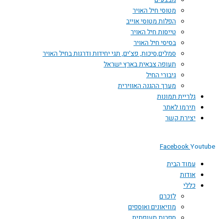
מבצעים
מטוסי חיל האויר
הפלות מטוסי אוייב
טייסות חיל האויר
בסיסי חיל האויר
סמלים,סיכות, פצ'ים, תגי יחידות ודרגות בחיל האויר
תעופה צבאית בארץ ישראל
גיבורי החיל
מערך ההגנה האווירית
גלריית תמונות
תירמו לאתר
יצירת קשר
Facebook
Youtube
עמוד הבית
אודות
כללי
לזכרם
מוזיאונים ואוספים
ספרות תעופתית