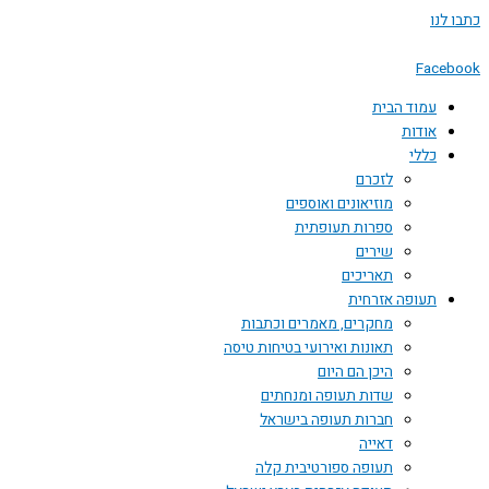
דילוג
כתבו לנו
לתוכן
Facebook
עמוד הבית
אודות
כללי
לזכרם
מוזיאונים ואוספים
ספרות תעופתית
שירים
תאריכים
תעופה אזרחית
מחקרים, מאמרים וכתבות
תאונות ואירועי בטיחות טיסה
היכן הם היום
שדות תעופה ומנחתים
חברות תעופה בישראל
דאייה
תעופה ספורטיבית קלה