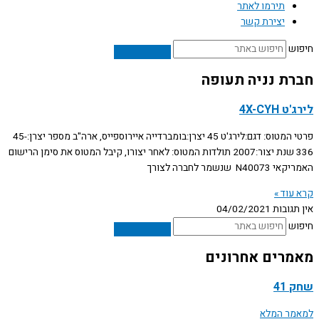
תירמו לאתר
יצירת קשר
חיפוש
חברת נניה תעופה
לירג'ט 4X-CYH
פרטי המטוס: דגם:לירג'ט 45 יצרן:בומברדייה איירוספייס, ארה"ב מספר יצרן:45-
336 שנת יצור:2007 תולדות המטוס: לאחר יצורו, קיבל המטוס את סימן הרישום
האמריקאי N40073 שנשמר לחברה לצורך
קרא עוד »
אין תגובות
04/02/2021
חיפוש
מאמרים אחרונים
שחק 41
למאמר המלא