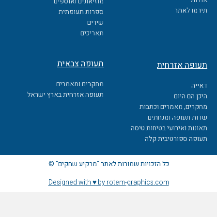
מוזיאונים ואוספים
o
תירמו לאתר
ספרות תעופתית
k
שירים
תאריכים
תעופה צבאית
תעופה אזרחית
מחקרים ומאמרים
דאייה
תעופה אזרחית בארץ ישראל
היכן הם היום
מחקרים, מאמרים וכתבות
שדות תעופה ומנחתים
תאונות ואירועי בטיחות טיסה
תעופה ספורטיבית קלה
כל הזכויות שמורות לאתר "מרקיע שחקים" ©
Designed with ♥ by rotem-graphics.com