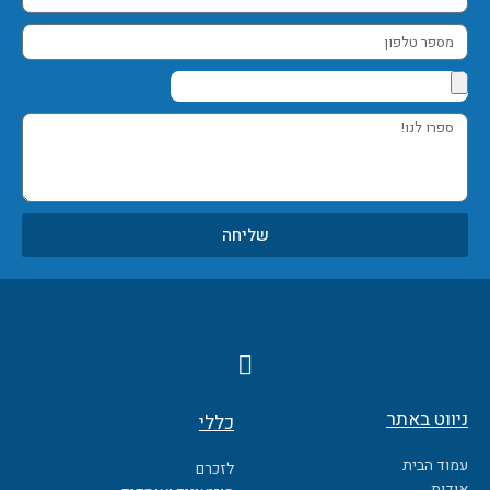
אימייל
מספר
טלפון
ספרו
לנו!
שליחה
F
a
c
ניווט באתר
כללי
e
b
עמוד הבית
לזכרם
o
אודות