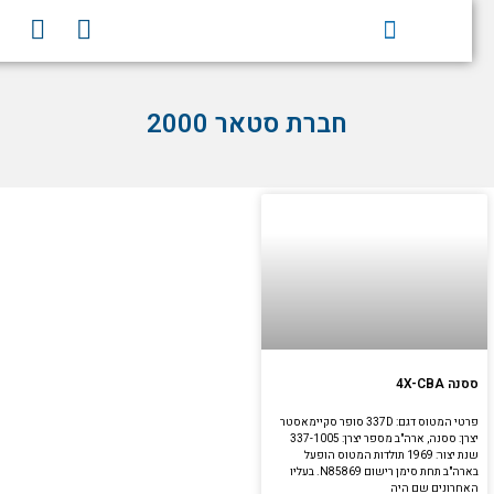
וג
Y
F
וכן
o
a
u
c
t
e
חברת סטאר 2000
u
b
b
o
e
o
k
ססנה 4X-CBA
פרטי המטוס דגם: 337D סופר סקיימאסטר
יצרן: ססנה, ארה"ב מספר יצרן: 337-1005
שנת יצור: 1969 תולדות המטוס הופעל
בארה"ב תחת סימן רישום N85869. בעליו
האחרונים שם היה