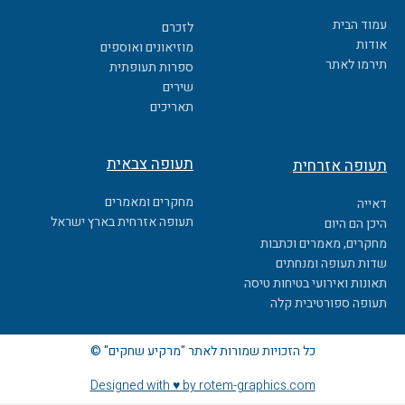
e
b
עמוד הבית
לזכרם
o
אודות
מוזיאונים ואוספים
o
תירמו לאתר
ספרות תעופתית
k
שירים
תאריכים
תעופה צבאית
תעופה אזרחית
מחקרים ומאמרים
דאייה
תעופה אזרחית בארץ ישראל
היכן הם היום
מחקרים, מאמרים וכתבות
שדות תעופה ומנחתים
תאונות ואירועי בטיחות טיסה
תעופה ספורטיבית קלה
כל הזכויות שמורות לאתר "מרקיע שחקים" ©
Designed with ♥ by rotem-graphics.com