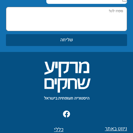
ספרו
לנו!
שליחה
F
a
c
ניווט באתר
כללי