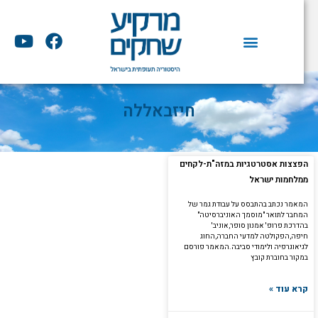
וג
וכן
Y
F
o
a
u
c
t
e
u
b
חיזבאללה
b
o
e
o
k
הפצצות אסטרטגיות במזה"ת-לקחים
ממלחמות ישראל
המאמר נכתב בהתבסס על עבודת גמר של
המחבר לתואר "מוסמך האוניברסיטה"
בהדרכת פרופ' אמנון סופר,אוניב'
חיפה,הפקולטה למדעי החברה,החוג
לגיאוגרפיה ולימודי סביבה.המאמר פורסם
במקור בחוברת קובץ
קרא עוד »