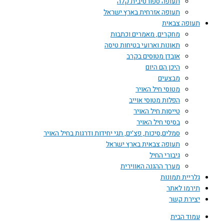
תעופה ספורטיבית קלה
תעופה אזרחית בארץ ישראל
תעופה צבאית
מחקרים, מאמרים וכתבות
תאונות וארועי בטיחות טיסה
אובדן מטוסים בקרב
היכן הם היום
מבצעים
מטוסי חיל האויר
הפלות מטוסי אוייב
טייסות חיל האויר
בסיסי חיל האויר
סמלים,סיכות, פצ'ים, תגי יחידות ודרגות בחיל האויר
תעופה צבאית בארץ ישראל
גיבורי החיל
מערך ההגנה האווירית
גלריית תמונות
תירמו לאתר
יצירת קשר
עמוד הבית