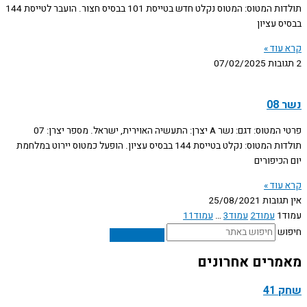
תולדות המטוס: המטוס נקלט חדש בטייסת 101 בבסיס חצור. הועבר לטייסת 144
בבסיס עציון
קרא עוד »
2 תגובות
07/02/2025
נשר 08
פרטי המטוס: דגם: נשר A יצרן: התעשיה האוירית, ישראל. מספר יצרן: 07
תולדות המטוס: נקלט בטייסת 144 בבסיס עציון. הופעל כמטוס יירוט במלחמת
יום הכיפורים
קרא עוד »
אין תגובות
25/08/2021
עמוד
1
עמוד
2
עמוד
3
…
עמוד
11
חיפוש
מאמרים אחרונים
שחק 41