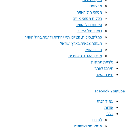
היכן הם היום
מבצעים
מטוסי חיל האויר
הפלות מטוסי אוייב
טייסות חיל האויר
בסיסי חיל האויר
סמלים,סיכות, פצ'ים, תגי יחידות ודרגות בחיל האויר
תעופה צבאית בארץ ישראל
גיבורי החיל
מערך ההגנה האווירית
גלריית תמונות
תירמו לאתר
יצירת קשר
Facebook
Youtube
עמוד הבית
אודות
כללי
לזכרם
מוזיאונים ואוספים