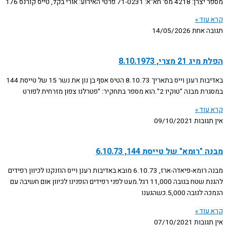
מספר יצרן: 4218 מס' חא"א: 71-0231 פרטי האירוע: אורי בקל, טייס קורנס 176
קרא עוד »
תגובה אחת
14/05/2026
הפלת מיג 21 מצרי, 8.10.1973
באדיבות רענן וייס בתאריך 8.10.73 הטיס אסף בן נון את נשר 15 של טייסת 144
במסגרת מבנה "טוקיו 2".הוא מספר בתחקיר: "פטרלנו צפון מזרחית לפורט
קרא עוד »
אין תגובות
09/10/2021
מבנה "רומא" של טייסת 144, 6.10.73
מבנה רומא-פיאדה-ארז, 6.10.73 מובא באדיבות רענן וייס הוזנקנו לכיוון רפידים
להגנת שטח בגובה 11,000 רגל.מעט לפני רפידים הופנינו לכיוון אום חשיבה עם
הנמכה לגובה 5,000.כשהגענו
קרא עוד »
אין תגובות
07/10/2021