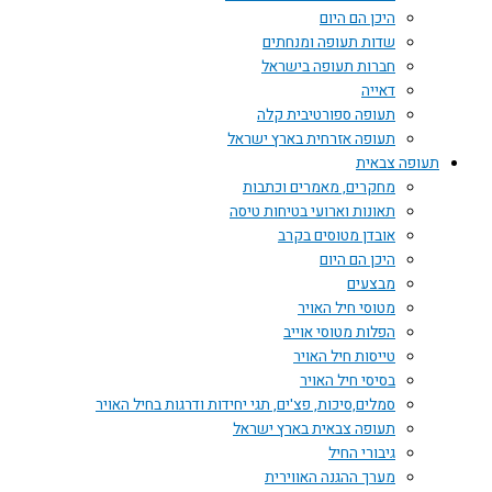
היכן הם היום
שדות תעופה ומנחתים
חברות תעופה בישראל
דאייה
תעופה ספורטיבית קלה
תעופה אזרחית בארץ ישראל
תעופה צבאית
מחקרים, מאמרים וכתבות
תאונות וארועי בטיחות טיסה
אובדן מטוסים בקרב
היכן הם היום
מבצעים
מטוסי חיל האויר
הפלות מטוסי אוייב
טייסות חיל האויר
בסיסי חיל האויר
סמלים,סיכות, פצ'ים, תגי יחידות ודרגות בחיל האויר
תעופה צבאית בארץ ישראל
גיבורי החיל
מערך ההגנה האווירית