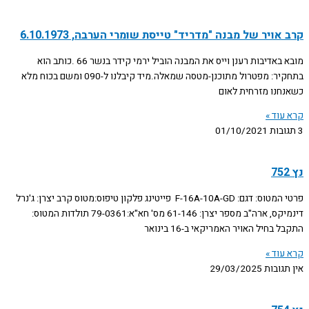
קרב אויר של מבנה "מדריד" טייסת שומרי הערבה, 6.10.1973
מובא באדיבות רענן וייס את המבנה הוביל ירמי קידר בנשר 66 .כותב הוא
בתחקיר: מפטרול מתוכנן-מטסה שמאלה.מיד קיבלנו ל-090 ומשם בכוח מלא
כשאנחנו מזרחית לאום
קרא עוד »
3 תגובות
01/10/2021
נץ 752
פרטי המטוס: דגם: F-16A-10A-GD פייטינג פלקון טיפוס:מטוס קרב יצרן: ג'נרל
דינמיקס, ארה"ב מספר יצרן: 61-146 מס' חא"א:79-0361 תולדות המטוס:
התקבל בחיל האויר האמריקאי ב-16 בינואר
קרא עוד »
אין תגובות
29/03/2025