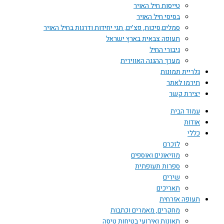
טייסות חיל האויר
בסיסי חיל האויר
סמלים,סיכות, פצ'ים, תגי יחידות ודרגות בחיל האויר
תעופה צבאית בארץ ישראל
גיבורי החיל
מערך ההגנה האווירית
גלריית תמונות
תירמו לאתר
יצירת קשר
עמוד הבית
אודות
כללי
לזכרם
מוזיאונים ואוספים
ספרות תעופתית
שירים
תאריכים
תעופה אזרחית
מחקרים, מאמרים וכתבות
תאונות ואירועי בטיחות טיסה