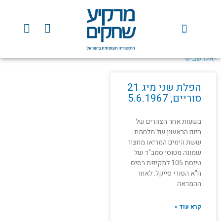
ילוג
תוכן
Y
F
o
a
u
c
t
e
יאלו שביט
u
b
b
o
הפלת שני מיג 21
e
o
סוריים, 5.6.1967
k
בשעות אחר הצהרים של
היום הראשון של מלחמת
ששת הימים המריאו מחצור
שמונה מטוסי סמב"ד של
טייסת 105 לתקיפת בסיס
ח"א הסורי סייקל. לאחר
ההמראה
קרא עוד »