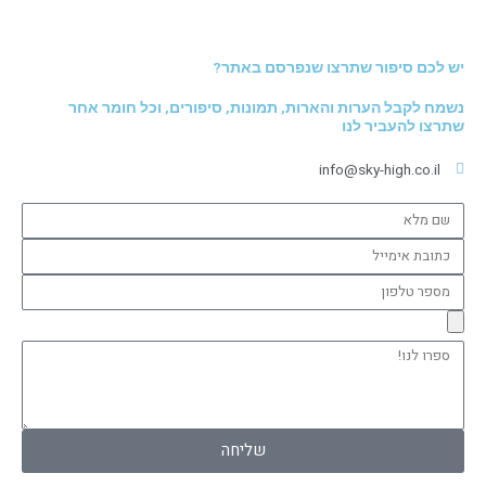
יש לכם סיפור שתרצו שנפרסם באתר?
נשמח לקבל הערות והארות, תמונות, סיפורים, וכל חומר אחר
שתרצו להעביר לנו
info@sky-high.co.il
שם
מלא
כתובת
אימייל
מספר
טלפון
ספרו
לנו!
שליחה