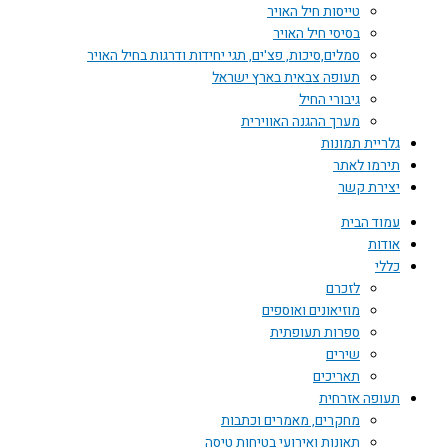
טייסות חיל האויר
בסיסי חיל האויר
סמלים,סיכות, פצ'ים, תגי יחידות ודרגות בחיל האויר
תעופה צבאית בארץ ישראל
גיבורי החיל
מערך ההגנה האווירית
גלריית תמונות
תירמו לאתר
יצירת קשר
עמוד הבית
אודות
כללי
לזכרם
מוזיאונים ואוספים
ספרות תעופתית
שירים
תאריכים
תעופה אזרחית
מחקרים, מאמרים וכתבות
תאונות ואירועי בטיחות טיסה