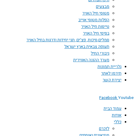
היכן הם היום
מבצעים
מטוסי חיל האויר
הפלות מטוסי אוייב
טייסות חיל האויר
בסיסי חיל האויר
סמלים,סיכות, פצ'ים, תגי יחידות ודרגות בחיל האויר
תעופה צבאית בארץ ישראל
גיבורי החיל
מערך ההגנה האווירית
גלריית תמונות
תירמו לאתר
יצירת קשר
Facebook
Youtube
עמוד הבית
אודות
כללי
לזכרם
מוזיאונים ואוספים