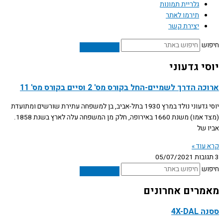
גלריית תמונות
תירמו לאתר
יצירת קשר
חיפוש
יוסי גדעוני
ארוכה הדרך לשמיים-החל בקורס מס' 2 וסיים בקורס מס' 11
יוסי גדעוני נולד במרץ 1930 בתל-אביב, בן למשפחה עתירת שורשים ומתועדת
(מצד אמו) משנת 1660 באירופה, חלק מן המשפחה עלה לארץ בשנת 1858.
אביו של
קרא עוד »
3 תגובות
05/07/2021
חיפוש
מאמרים אחרונים
ססנה 4X-DAL