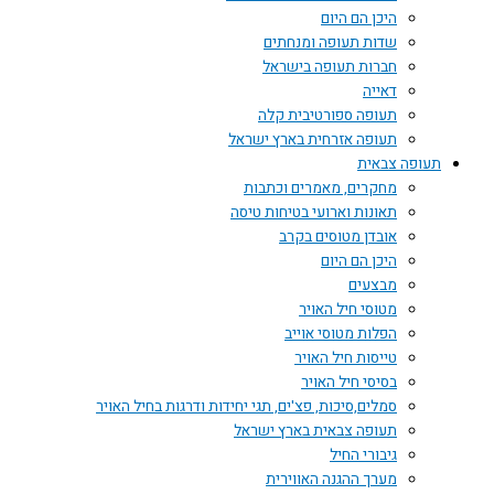
היכן הם היום
שדות תעופה ומנחתים
חברות תעופה בישראל
דאייה
תעופה ספורטיבית קלה
תעופה אזרחית בארץ ישראל
תעופה צבאית
מחקרים, מאמרים וכתבות
תאונות וארועי בטיחות טיסה
אובדן מטוסים בקרב
היכן הם היום
מבצעים
מטוסי חיל האויר
הפלות מטוסי אוייב
טייסות חיל האויר
בסיסי חיל האויר
סמלים,סיכות, פצ'ים, תגי יחידות ודרגות בחיל האויר
תעופה צבאית בארץ ישראל
גיבורי החיל
מערך ההגנה האווירית