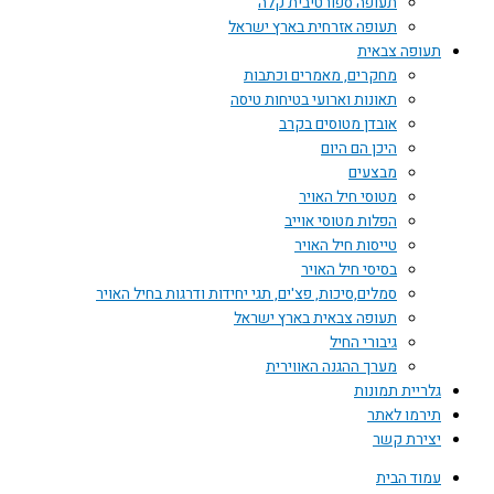
תעופה ספורטיבית קלה
תעופה אזרחית בארץ ישראל
תעופה צבאית
מחקרים, מאמרים וכתבות
תאונות וארועי בטיחות טיסה
אובדן מטוסים בקרב
היכן הם היום
מבצעים
מטוסי חיל האויר
הפלות מטוסי אוייב
טייסות חיל האויר
בסיסי חיל האויר
סמלים,סיכות, פצ'ים, תגי יחידות ודרגות בחיל האויר
תעופה צבאית בארץ ישראל
גיבורי החיל
מערך ההגנה האווירית
גלריית תמונות
תירמו לאתר
יצירת קשר
עמוד הבית