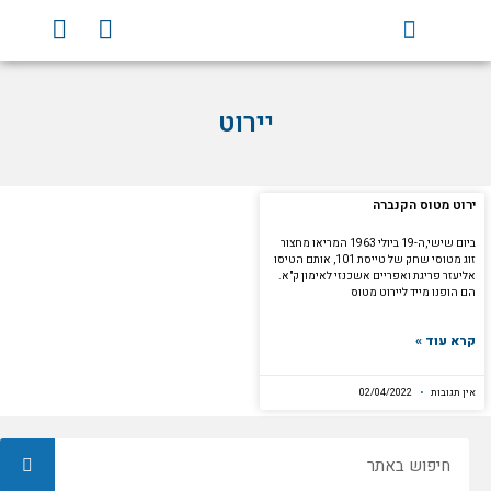
וג
Y
F
וכן
o
a
u
c
t
e
יירוט
u
b
b
o
e
o
k
ירוט מטוס הקנברה
ביום שישי,ה-19 ביולי 1963 המריאו מחצור
זוג מטוסי שחק של טייסת 101, אותם הטיסו
אליעזר פריגת ואפריים אשכנזי לאימון ק"א.
הם הופנו מייד ליירוט מטוס
קרא עוד »
אין תגובות
02/04/2022
חיפוש