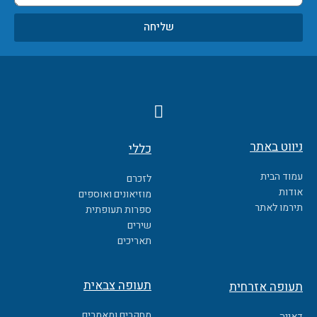
שליחה
F
a
c
ניווט באתר
כללי
e
b
עמוד הבית
לזכרם
o
אודות
מוזיאונים ואוספים
o
תירמו לאתר
ספרות תעופתית
k
שירים
תאריכים
תעופה צבאית
תעופה אזרחית
מחקרים ומאמרים
דאייה