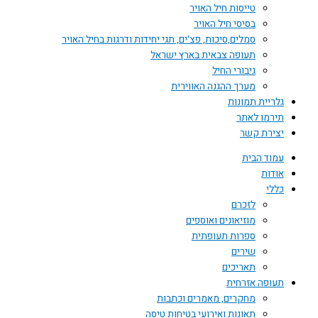
טייסות חיל האויר
בסיסי חיל האויר
סמלים,סיכות, פצ'ים, תגי יחידות ודרגות בחיל האויר
תעופה צבאית בארץ ישראל
גיבורי החיל
מערך ההגנה האווירית
גלריית תמונות
תירמו לאתר
יצירת קשר
עמוד הבית
אודות
כללי
לזכרם
מוזיאונים ואוספים
ספרות תעופתית
שירים
תאריכים
תעופה אזרחית
מחקרים, מאמרים וכתבות
תאונות ואירועי בטיחות טיסה