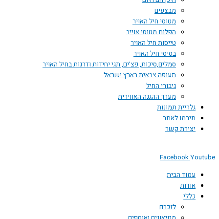
היכן הם היום
מבצעים
מטוסי חיל האויר
הפלות מטוסי אוייב
טייסות חיל האויר
בסיסי חיל האויר
סמלים,סיכות, פצ'ים, תגי יחידות ודרגות בחיל האויר
תעופה צבאית בארץ ישראל
גיבורי החיל
מערך ההגנה האווירית
גלריית תמונות
תירמו לאתר
יצירת קשר
Facebook
Youtube
עמוד הבית
אודות
כללי
לזכרם
מוזיאונים ואוספים