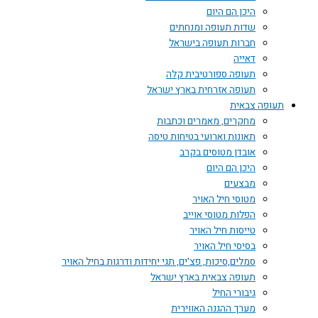
היכן הם היום
שדות תעופה ומנחתים
חברות תעופה בישראל
דאייה
תעופה ספורטיבית קלה
תעופה אזרחית בארץ ישראל
תעופה צבאית
מחקרים, מאמרים וכתבות
תאונות וארועי בטיחות טיסה
אובדן מטוסים בקרב
היכן הם היום
מבצעים
מטוסי חיל האויר
הפלות מטוסי אוייב
טייסות חיל האויר
בסיסי חיל האויר
סמלים,סיכות, פצ'ים, תגי יחידות ודרגות בחיל האויר
תעופה צבאית בארץ ישראל
גיבורי החיל
מערך ההגנה האווירית