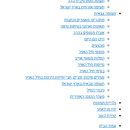
תעופה ספורטיבית קלה
תעופה אזרחית בארץ ישראל
תעופה צבאית
מחקרים, מאמרים וכתבות
תאונות וארועי בטיחות טיסה
אובדן מטוסים בקרב
היכן הם היום
מבצעים
מטוסי חיל האויר
הפלות מטוסי אוייב
טייסות חיל האויר
בסיסי חיל האויר
סמלים,סיכות, פצ'ים, תגי יחידות ודרגות בחיל האויר
תעופה צבאית בארץ ישראל
גיבורי החיל
מערך ההגנה האווירית
גלריית תמונות
תירמו לאתר
יצירת קשר
עמוד הבית