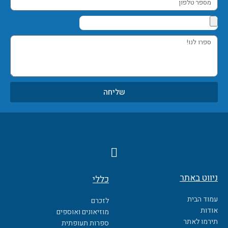
טלפון
ספרו
לנו!
שליחה
F
a
c
ניווט באתר
כללי
e
b
עמוד הבית
לזכרם
o
אודות
מוזיאונים ואוספים
o
תירמו לאתר
ספרות תעופתית