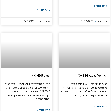
קרא עוד »
קרא עוד »
אין תגובות
22/10/2024
אין תגובות
16/09/2021
דאון סלינגסבי 4X-GEG
ראנס 4X-HDU
פרטי הדאון: דגם: T.53B פניקס יצרן:
פרטי המטוס: דגם: S-12 AIRAILE יצרן: ראנס
סלינגסבי, בריטניה מספר יצרן: 1717 תולדות
דיזיינס אינק.הייס, קנזס, ארה"ב מספר יצרן:
הדאון הופעל ע"י גדנ"ע אויר מרמת דוד .מאוחר
1290045 תולדות המטוס: נבנה בארץ
יותר הועבר לקלוב התעופה, נרשם
מקיט.יצא משימוש. נמצא במוזיאון התעופה
והחלל במנחת
קרא עוד »
קרא עוד »