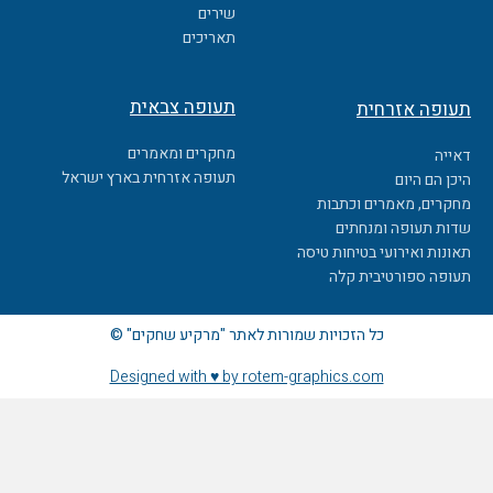
k
שירים
תאריכים
תעופה צבאית
תעופה אזרחית
מחקרים ומאמרים
דאייה
תעופה אזרחית בארץ ישראל
היכן הם היום
מחקרים, מאמרים וכתבות
שדות תעופה ומנחתים
תאונות ואירועי בטיחות טיסה
תעופה ספורטיבית קלה
כל הזכויות שמורות לאתר "מרקיע שחקים" ©
Designed with ♥ by rotem-graphics.com