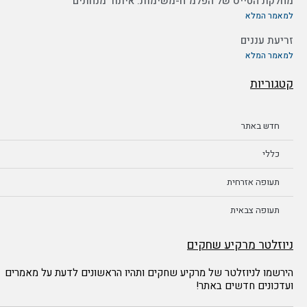
מחלקת הטייס של הפלמ"ח-משימות: איתור מנחתים
למאמר המלא
זריעת עננים
למאמר המלא
קטגוריות
חדש באתר
כללי
תעופה אזרחית
תעופה צבאית
ניוזלטר מרקיע שחקים
הירשמו לניוזלטר של מרקיע שחקים ותהיו הראשונים לדעת על מאמרים
ועדכונים חדשים באתר!