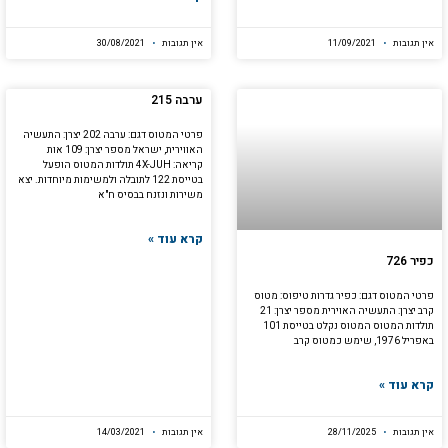
אין תגובות
11/09/2021
אין תגובות
30/08/2021
ערבה 215
פרטי המטוס דגם: ערבה 202 יצרן: התעשיה
האווירית, ישראל מספר יצרן: 109 אות
קריאה: 4X-JUH תולדות המטוס הופעל
בטייסת 122 לתובלה ולמשימות מיוחדות. יצא
משירות ונזנח בבסיס ח"א
קרא עוד »
כפיר 726
פרטי המטוס דגם: כפיר גדרות טיפוס: מטוס
קרב יצרן: התעשיה האוירית מספר יצרן: 21
תולדות המטוס המטוס נקלט בטייסת 101
באפריל 1976, שימש כמטוס קרב
קרא עוד »
אין תגובות
28/11/2025
אין תגובות
14/03/2021