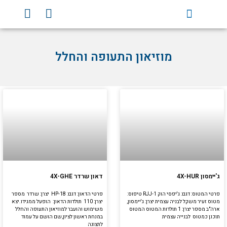
וג
Y
F
וכן
o
a
u
c
t
e
מוזיאון התעופה והחלל
u
b
b
o
e
o
k
ג'יימסון 4X-HUR
דאון שרדר 4X-GHE
פרטי המטוס: דגם: ג'יפסי הוק RJJ-1 טיפוס:
פרטי הדאון: דגם: HP-18 יצרן: שרדר מספר
מטוס זעיר משקל לבניה עצמית יצרן: ג'יימסון,
יצרן: 110 תולדות הדאון: הופעל ממגידו.יצא
ארה"ב מספר יצרן: 1 תולדות המטוס המטוס
משימוש והועבר למוזיאון התעופה והחלל
תוכנן כמטוס לבנייה עצמית
במנחת ראשון לציון,שם הושם על עמוד
לתצוגה