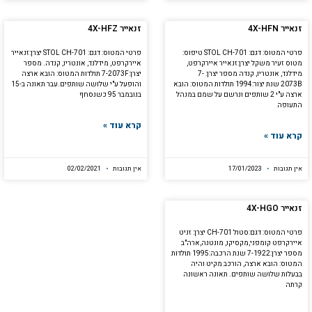
זנאייר 4X-HFN
זנאייר 4X-HFZ
פרטי המטוס: דגם: STOL CH-701 טיפוס:
פרטי המטוס: דגם: STOL CH-701 יצרן:זנאייר
מטוס זעיר משקל יצרן:זנאייר איירקרפט,
איירקרפט, מידלנד, אונטריו, קנדה. מספר
מידלנד, אונטריו, קנדה מספר יצרן: 7-
יצרן:7-2073F תולדות המטוס: הובא ארצה
2073B שנת יצור:1994 תולדות המטוס: הובא
והופעל ע"י שלושה שותפים.עבר תאונה ב-15
ארצה ע"י 2 שותפים ונרשם על שמם במנהל
בנובמבר 95 כשנסחף
התעופה
קרא עוד »
קרא עוד »
אין תגובות
17/01/2023
אין תגובות
02/02/2021
זנאייר 4X-HGO
פרטי המטוס: דגם:סטול CH-701 יצרן: זניט
איירקרפט קומפני,מקסיקו, מונטנה,ארה"ב
מספר יצרן:7-1922 שנת הרכבה:1995 תולדות
המטוס: הובא ארצה, הורכב מקיט והיה
בבעלות שלושה שותפים. תאונה ראשונה
קרתה