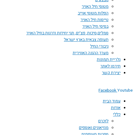
מבצעים
מטוסי חיל האויר
הפלות מטוסי אוייב
טייסות חיל האויר
בסיסי חיל האויר
סמלים,סיכות, פצ'ים, תגי יחידות ודרגות בחיל האויר
תעופה צבאית בארץ ישראל
גיבורי החיל
מערך ההגנה האווירית
גלריית תמונות
תירמו לאתר
יצירת קשר
Facebook
Youtube
עמוד הבית
אודות
כללי
לזכרם
מוזיאונים ואוספים
ספרות תעופתית