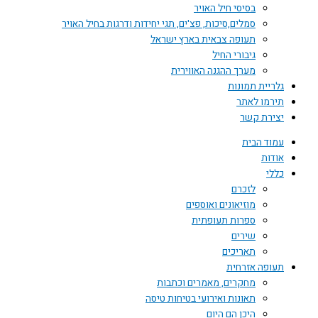
בסיסי חיל האויר
סמלים,סיכות, פצ'ים, תגי יחידות ודרגות בחיל האויר
תעופה צבאית בארץ ישראל
גיבורי החיל
מערך ההגנה האווירית
גלריית תמונות
תירמו לאתר
יצירת קשר
עמוד הבית
אודות
כללי
לזכרם
מוזיאונים ואוספים
ספרות תעופתית
שירים
תאריכים
תעופה אזרחית
מחקרים, מאמרים וכתבות
תאונות ואירועי בטיחות טיסה
היכן הם היום