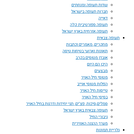
שדות תעופה ומנחתים
חברות תעופה בישראל
דאייה
תעופה ספורטיבית קלה
תעופה אזרחית בארץ ישראל
תעופה צבאית
מחקרים, מאמרים וכתבות
תאונות וארועי בטיחות טיסה
אובדן מטוסים בקרב
היכן הם היום
מבצעים
מטוסי חיל האויר
הפלות מטוסי אוייב
טייסות חיל האויר
בסיסי חיל האויר
סמלים,סיכות, פצ'ים, תגי יחידות ודרגות בחיל האויר
תעופה צבאית בארץ ישראל
גיבורי החיל
מערך ההגנה האווירית
גלריית תמונות