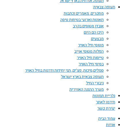
תעופה אזרחית בארץ ישראל
תעופה צבאית
מחקרים, מאמרים וכתבות
תאונות וארועי בטיחות טיסה
אובדן מטוסים בקרב
היכן הם היום
מבצעים
מטוסי חיל האויר
הפלות מטוסי אוייב
טייסות חיל האויר
בסיסי חיל האויר
סמלים,סיכות, פצ'ים, תגי יחידות ודרגות בחיל האויר
תעופה צבאית בארץ ישראל
גיבורי החיל
מערך ההגנה האווירית
גלריית תמונות
תירמו לאתר
יצירת קשר
עמוד הבית
אודות