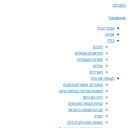
דילוג
כתבו לנו
לתוכן
Facebook
עמוד הבית
אודות
כללי
לזכרם
מוזיאונים ואוספים
ספרות תעופתית
שירים
תאריכים
תעופה אזרחית
מחקרים, מאמרים וכתבות
תאונות ואירועי בטיחות טיסה
היכן הם היום
שדות תעופה ומנחתים
חברות תעופה בישראל
דאייה
תעופה ספורטיבית קלה