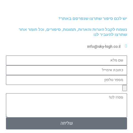
יש לכם סיפור שתרצו שנפרסם באתר?
נשמח לקבל הערות והארות, תמונות, סיפורים, וכל חומר אחר
שתרצו להעביר לנו
info@sky-high.co.il
שם
מלא
כתובת
אימייל
מספר
טלפון
ספרו
לנו!
שליחה