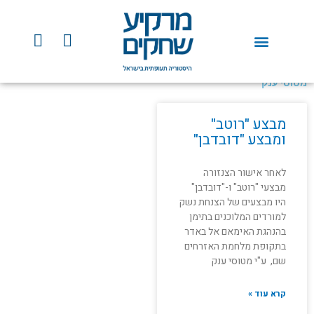
ילוג
תוכן
Y
F
o
a
u
c
t
e
מטוסי ענק
u
b
b
o
מבצע "רוטב"
e
o
ומבצע "דובדבן"
k
לאחר אישור הצנזורה
מבצעי "רוטב" ו-"דובדבן"
היו מבצעים של הצנחת נשק
למורדים המלוכנים בתימן
בהנהגת האימאם אל באדר
בתקופת מלחמת האזרחים
שם, ע"י מטוסי ענק
קרא עוד »