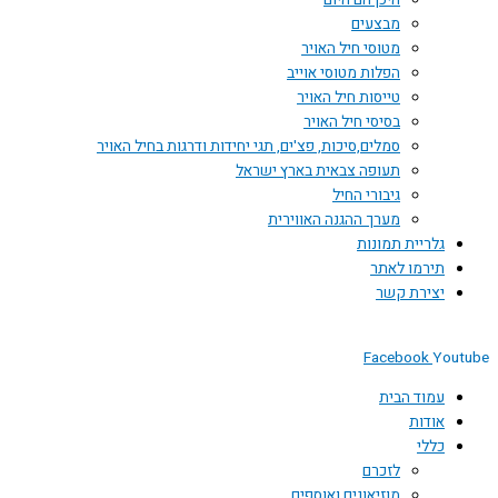
היכן הם היום
מבצעים
מטוסי חיל האויר
הפלות מטוסי אוייב
טייסות חיל האויר
בסיסי חיל האויר
סמלים,סיכות, פצ'ים, תגי יחידות ודרגות בחיל האויר
תעופה צבאית בארץ ישראל
גיבורי החיל
מערך ההגנה האווירית
גלריית תמונות
תירמו לאתר
יצירת קשר
Facebook
Youtube
עמוד הבית
אודות
כללי
לזכרם
מוזיאונים ואוספים