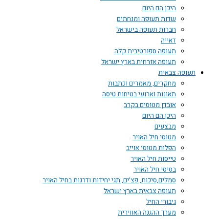
היכן הם היום
שדות תעופה ומנחתים
חברות תעופה בישראל
דאייה
תעופה ספורטיבית קלה
תעופה אזרחית בארץ ישראל
תעופה צבאית
מחקרים, מאמרים וכתבות
תאונות וארועי בטיחות טיסה
אובדן מטוסים בקרב
היכן הם היום
מבצעים
מטוסי חיל האויר
הפלות מטוסי אוייב
טייסות חיל האויר
בסיסי חיל האויר
סמלים,סיכות, פצ'ים, תגי יחידות ודרגות בחיל האויר
תעופה צבאית בארץ ישראל
גיבורי החיל
מערך ההגנה האווירית