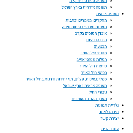
תעופה ספורטיבית קלה
תעופה אזרחית בארץ ישראל
תעופה צבאית
מחקרים, מאמרים וכתבות
תאונות וארועי בטיחות טיסה
אובדן מטוסים בקרב
היכן הם היום
מבצעים
מטוסי חיל האויר
הפלות מטוסי אוייב
טייסות חיל האויר
בסיסי חיל האויר
סמלים,סיכות, פצ'ים, תגי יחידות ודרגות בחיל האויר
תעופה צבאית בארץ ישראל
גיבורי החיל
מערך ההגנה האווירית
גלריית תמונות
תירמו לאתר
יצירת קשר
עמוד הבית