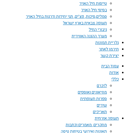
טייסות חיל האויר
בסיסי חיל האויר
סמלים,סיכות, פצ'ים, תגי יחידות ודרגות בחיל האויר
תעופה צבאית בארץ ישראל
גיבורי החיל
מערך ההגנה האווירית
גלריית תמונות
תירמו לאתר
יצירת קשר
עמוד הבית
אודות
כללי
לזכרם
מוזיאונים ואוספים
ספרות תעופתית
שירים
תאריכים
תעופה אזרחית
מחקרים, מאמרים וכתבות
תאונות ואירועי בטיחות טיסה