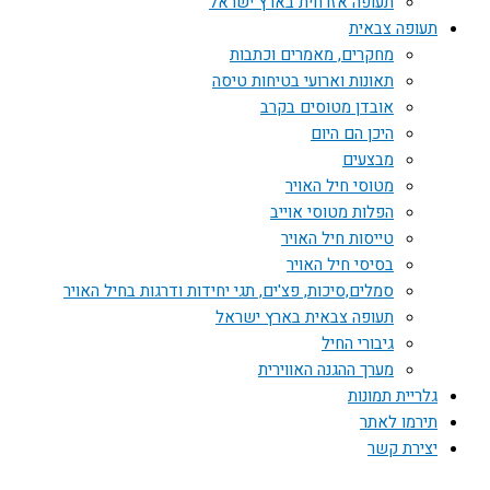
תעופה אזרחית בארץ ישראל
תעופה צבאית
מחקרים, מאמרים וכתבות
תאונות וארועי בטיחות טיסה
אובדן מטוסים בקרב
היכן הם היום
מבצעים
מטוסי חיל האויר
הפלות מטוסי אוייב
טייסות חיל האויר
בסיסי חיל האויר
סמלים,סיכות, פצ'ים, תגי יחידות ודרגות בחיל האויר
תעופה צבאית בארץ ישראל
גיבורי החיל
מערך ההגנה האווירית
גלריית תמונות
תירמו לאתר
יצירת קשר