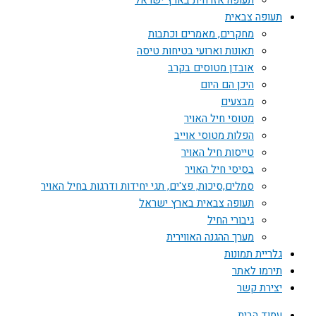
תעופה אזרחית בארץ ישראל
תעופה צבאית
מחקרים, מאמרים וכתבות
תאונות וארועי בטיחות טיסה
אובדן מטוסים בקרב
היכן הם היום
מבצעים
מטוסי חיל האויר
הפלות מטוסי אוייב
טייסות חיל האויר
בסיסי חיל האויר
סמלים,סיכות, פצ'ים, תגי יחידות ודרגות בחיל האויר
תעופה צבאית בארץ ישראל
גיבורי החיל
מערך ההגנה האווירית
גלריית תמונות
תירמו לאתר
יצירת קשר
עמוד הבית