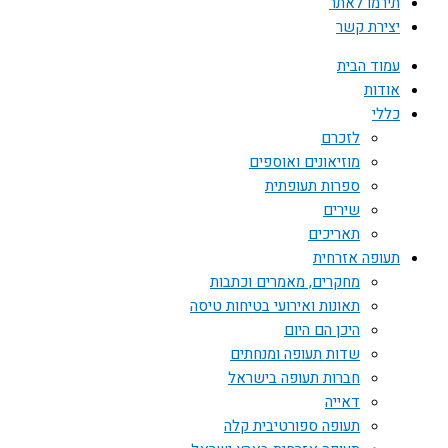
תירמו לאתר
יצירת קשר
עמוד הבית
אודות
כללי
לזכרם
מוזיאונים ואוספים
ספרות תעופתית
שירים
תאריכים
תעופה אזרחית
מחקרים, מאמרים וכתבות
תאונות ואירועי בטיחות טיסה
היכן הם היום
שדות תעופה ומנחתים
חברות תעופה בישראל
דאייה
תעופה ספורטיבית קלה