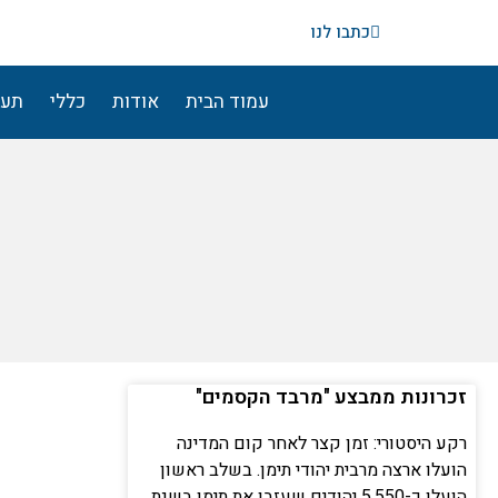
ילוג
כתבו לנו
תוכן
עמוד הבית
אודות
כללי
תעו
זכרונות ממבצע "מרבד הקסמים"
רקע היסטורי: זמן קצר לאחר קום המדינה
הועלו ארצה מרבית יהודי תימן. בשלב ראשון
הועלו כ-5,550 יהודים שעזבו את תימן בשנת