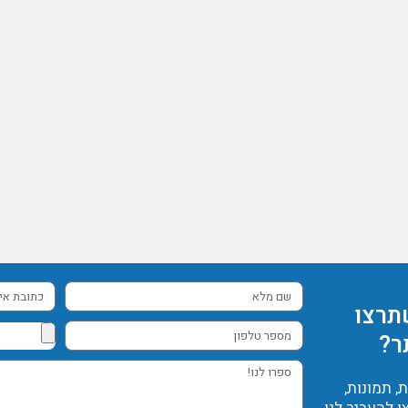
שם
כתובת
תרצו
מלא
אימייל
מספר
ר?
טלפון
ספרו
 תמונות,
לנו!