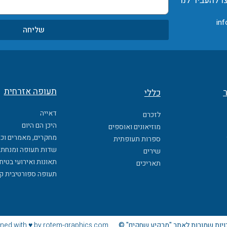
ו להעביר לנו
inf
שליחה
תעופה אזרחית
ר
כללי
דאייה
לזכרם
היכן הם היום
מוזיאונים ואוספים
מחקרים, מאמרים וכ
ספרות תעופתית
שדות תעופה ומנחתי
שירים
תאונות ואירועי בטיח
תאריכים
תעופה ספורטיבית ק
ויות שמורות לאתר "מרקיע שחקים" ©
ned with ♥ by rotem-graphics.com