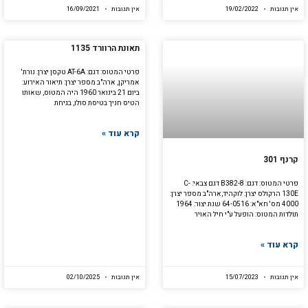
אין תגובות
19/02/2022
אין תגובות
16/09/2021
תאונת הרוורד 1135
פרטי המטוס: דגם: AT-6A טקסן יצרן: נורת'
אמריקן, ארה"ב מספר יצרן: תיאור האירוע:
ביום 21 בינואר 1960 היה המטוס, שאותו
הטיס חניך בטיסת סולו, בגיחת
קרא עוד »
קרנף 301
פרטי המטוס: דגם: B382-8 דגם צבאי: C-
130E הרקולס יצרן: לוקהיד,ארה"ב מספר יצרן:
4000 מס' חא"א: 64-0516 שנת יצור: 1964
תולדות המטוס: הופעל ע"י חיל האויר
קרא עוד »
אין תגובות
15/07/2023
אין תגובות
02/10/2025