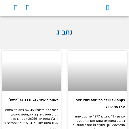
וג
Y
F
וכן
o
a
u
c
t
e
נתב"ג
u
b
b
o
e
o
k
עמוד
עמוד
עמוד
רקטה על שדה התעופה כשאנואר
תאונת בואינג 4X-ELB 747 "חיפה"
סאדאת נוחת
פרטי המטוס: דגם: 747-458 ג'מבו ג'ט טיפוס:
מטוס נוסעים יצרן: בואינג,מפעל סיאטל,
יום שבת 19 בנובמבר 1977 עוד מעט ינחת
ארה"ב מספר יצרן:26056 מספר קו יצור:
בנתב"ג מטוסו של אנואר סאדת. המנהיג
1032 טיסה ראשונה: 18.5.94 תיאור האירוע:
הערבי הראשון שיחתום על הסכם שלום עם
המטוס