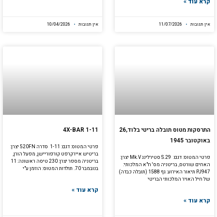
קרא עוד »
אין תגובות
11/07/2026
אין תגובות
10/04/2026
התרסקות מטוס תובלה בריטי בלוד,26
4X-BAR 1-11
באוקטובר 1945
פרטי המטוס: דגם: 1-11 סדרה 520FN יצרן:
בריטיש איירקרפט קורפוריישן, מפעל הורן,
פרטי המטוס: דגם: S.29 סטירלינג Mk.V יצרן:
בריטניה מספר יצרן: 230 טיסה ראשונה: 11
האחים שורטס, בריטניה מס' ח"א המלכותי:
בנובמבר 70. תולדות המטוס: הוזמן ע"י
PJ947 תיאור האירוע: גף 1588 (תובלה כבדה)
של חיל האויר המלכותי הבריטי
קרא עוד »
קרא עוד »