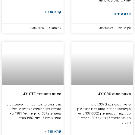
ישראל. במסוק סייפן של
קרא עוד »
קרא עוד »
אין תגובות
20/09/2025
אין תגובות
12/01/2025
תאונת ססנה 4X-CBU
תאונת ווסטווינד 4X-CTE
פרטי המטוס: דגם: T.337G סופר
פרטי המטוס: דגם: ווסטווינד II טיפוס: מטוס
סקיימאסטר טיפוס: מטוס קל דו מנועי. יצרן:
מנהלים יצרן: התעשיה האוירית, ישראל
ססנה ,ארה"ב מספר יצרן: 337-0002 פרטי
מספר יצרן:337 תאריך יצור: יולי 1981 תיאור
האירוע: בתאריך 17 בינואר 1997 המריא
האירוע: ביום 18 ביוני 1987 הוריד
המטוס
קרא עוד »