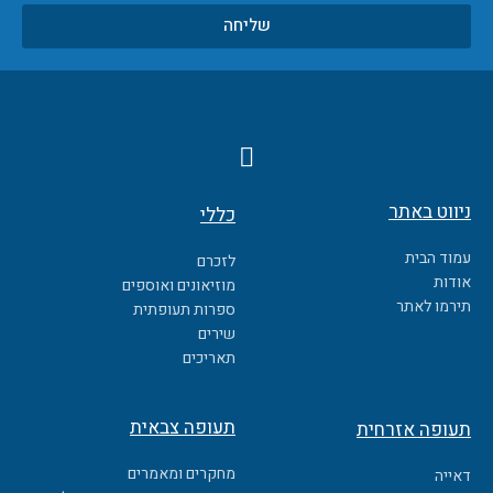
שליחה
F
a
c
ניווט באתר
כללי
e
b
עמוד הבית
לזכרם
o
אודות
מוזיאונים ואוספים
o
תירמו לאתר
ספרות תעופתית
k
שירים
תאריכים
תעופה צבאית
תעופה אזרחית
מחקרים ומאמרים
דאייה