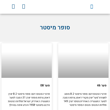
וג
Y
F
וכן
o
a
u
c
t
e
סופר מיסטר
u
b
b
o
e
o
k
עמוד
עמוד
עמוד
עמוד
עמוד
סער 46
סער 08
פרטי המטוס דגם: סופר מיסטר B.2 מוסב
פרטי המטוס: דגם: סופר מיסטר B.2 יצרן:
לתצורת 'סער' יצרן מקורי: דאסו, צרפת הסבה
דאסו, צרפת מספר יצרן: 31 הסבה לסער:
לסער: התעשייה האווירית מספר יצרן: 149
התעשיה האוירית, ישראל תולדות המטוס:
תולדות המטוס: מטוס הסופר מיסטר
נרכש בדצמבר 1958 והגיע ארצה במהלך