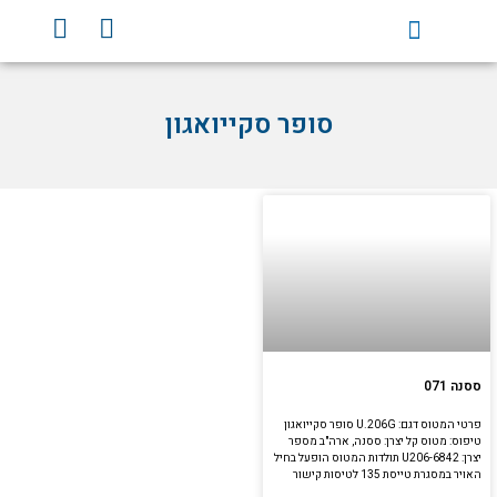
וג
Y
F
וכן
o
a
u
c
t
e
סופר סקייואגון
u
b
b
o
e
o
k
ססנה 071
פרטי המטוס דגם: U.206G סופר סקייואגון
טיפוס: מטוס קל יצרן: ססנה, ארה"ב מספר
יצרן: U206-6842 תולדות המטוס הופעל בחיל
האויר במסגרת טייסת 135 לטיסות קישור