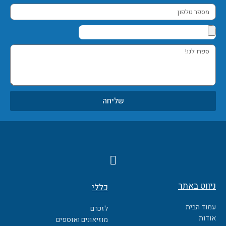
מספר
טלפון
ספרו
לנו!
שליחה
F
a
c
ניווט באתר
כללי
e
b
עמוד הבית
לזכרם
o
אודות
מוזיאונים ואוספים