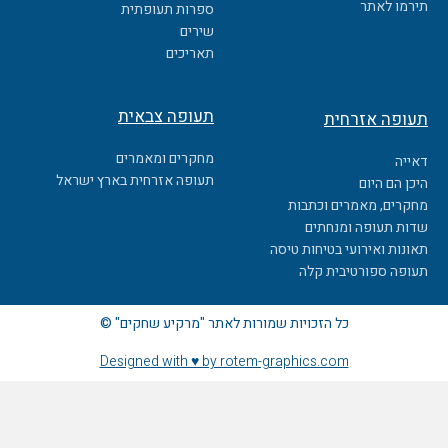
o
תירמו לאתר
ספרות תעופתית
k
שירים
תאריכים
תעופה צבאית
תעופה אזרחית
מחקרים ומאמרים
דאייה
תעופה אזרחית בארץ ישראל
היכן הם היום
מחקרים, מאמרים וכתבות
שדות תעופה ומנחתים
תאונות ואירועי בטיחות טיסה
תעופה ספורטיבית קלה
כל הזכויות שמורות לאתר "מרקיע שחקים" ©
Designed with ♥ by rotem-graphics.com