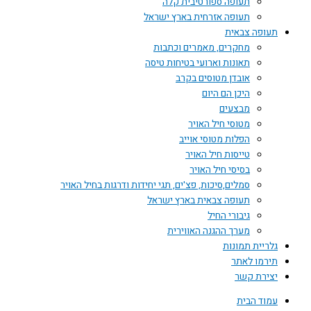
תעופה ספורטיבית קלה
תעופה אזרחית בארץ ישראל
תעופה צבאית
מחקרים, מאמרים וכתבות
תאונות וארועי בטיחות טיסה
אובדן מטוסים בקרב
היכן הם היום
מבצעים
מטוסי חיל האויר
הפלות מטוסי אוייב
טייסות חיל האויר
בסיסי חיל האויר
סמלים,סיכות, פצ'ים, תגי יחידות ודרגות בחיל האויר
תעופה צבאית בארץ ישראל
גיבורי החיל
מערך ההגנה האווירית
גלריית תמונות
תירמו לאתר
יצירת קשר
עמוד הבית