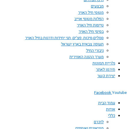
היכן הם היום
מבצעים
מטוסי חיל האויר
הפלות מטוסי אוייב
טייסות חיל האויר
בסיסי חיל האויר
סמלים,סיכות, פצ'ים, תגי יחידות ודרגות בחיל האויר
תעופה צבאית בארץ ישראל
גיבורי החיל
מערך ההגנה האווירית
גלריית תמונות
תירמו לאתר
יצירת קשר
Facebook
Youtube
עמוד הבית
אודות
כללי
לזכרם
מוזיאונים ואוספים