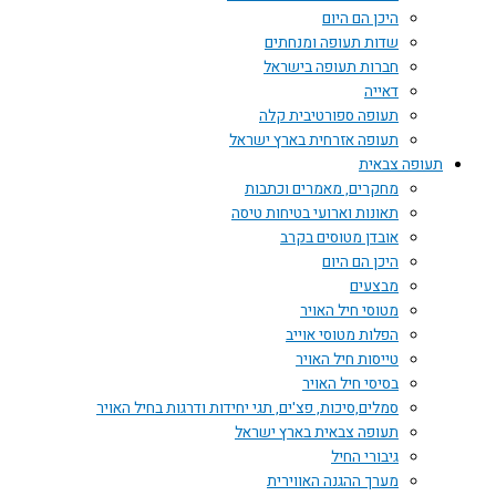
היכן הם היום
שדות תעופה ומנחתים
חברות תעופה בישראל
דאייה
תעופה ספורטיבית קלה
תעופה אזרחית בארץ ישראל
תעופה צבאית
מחקרים, מאמרים וכתבות
תאונות וארועי בטיחות טיסה
אובדן מטוסים בקרב
היכן הם היום
מבצעים
מטוסי חיל האויר
הפלות מטוסי אוייב
טייסות חיל האויר
בסיסי חיל האויר
סמלים,סיכות, פצ'ים, תגי יחידות ודרגות בחיל האויר
תעופה צבאית בארץ ישראל
גיבורי החיל
מערך ההגנה האווירית