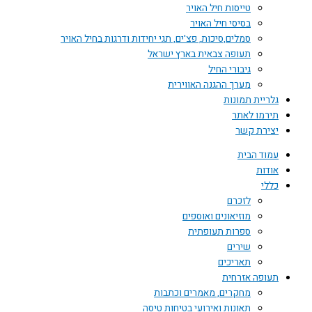
טייסות חיל האויר
בסיסי חיל האויר
סמלים,סיכות, פצ'ים, תגי יחידות ודרגות בחיל האויר
תעופה צבאית בארץ ישראל
גיבורי החיל
מערך ההגנה האווירית
גלריית תמונות
תירמו לאתר
יצירת קשר
עמוד הבית
אודות
כללי
לזכרם
מוזיאונים ואוספים
ספרות תעופתית
שירים
תאריכים
תעופה אזרחית
מחקרים, מאמרים וכתבות
תאונות ואירועי בטיחות טיסה