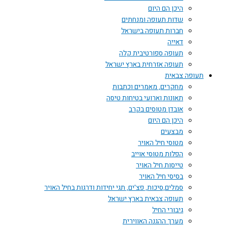
היכן הם היום
שדות תעופה ומנחתים
חברות תעופה בישראל
דאייה
תעופה ספורטיבית קלה
תעופה אזרחית בארץ ישראל
תעופה צבאית
מחקרים, מאמרים וכתבות
תאונות וארועי בטיחות טיסה
אובדן מטוסים בקרב
היכן הם היום
מבצעים
מטוסי חיל האויר
הפלות מטוסי אוייב
טייסות חיל האויר
בסיסי חיל האויר
סמלים,סיכות, פצ'ים, תגי יחידות ודרגות בחיל האויר
תעופה צבאית בארץ ישראל
גיבורי החיל
מערך ההגנה האווירית