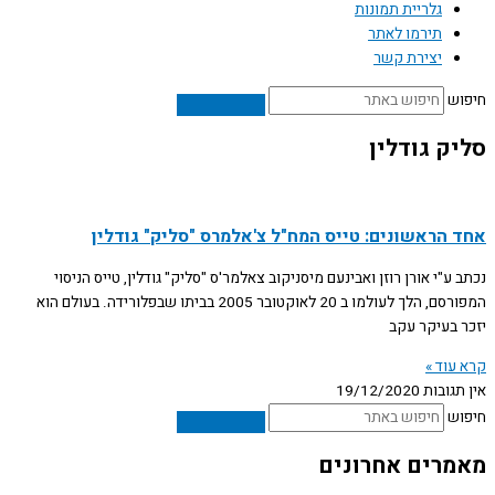
גלריית תמונות
תירמו לאתר
יצירת קשר
חיפוש
סליק גודלין
אחד הראשונים: טייס המח"ל צ'אלמרס "סליק" גודלין
נכתב ע"י אורן רוזן ואבינעם מיסניקוב צאלמר'ס "סליק" גודלין, טייס הניסוי
המפורסם, הלך לעולמו ב 20 לאוקטובר 2005 בביתו שבפלורידה. בעולם הוא
יזכר בעיקר עקב
קרא עוד »
אין תגובות
19/12/2020
חיפוש
מאמרים אחרונים