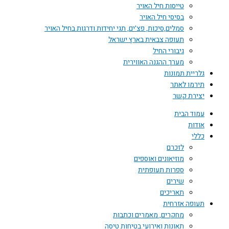
טייסות חיל האויר
בסיסי חיל האויר
סמלים,סיכות, פצ'ים, תגי יחידות ודרגות בחיל האויר
תעופה צבאית בארץ ישראל
גיבורי החיל
מערך ההגנה האווירית
גלריית תמונות
תירמו לאתר
יצירת קשר
עמוד הבית
אודות
כללי
לזכרם
מוזיאונים ואוספים
ספרות תעופתית
שירים
תאריכים
תעופה אזרחית
מחקרים, מאמרים וכתבות
תאונות ואירועי בטיחות טיסה