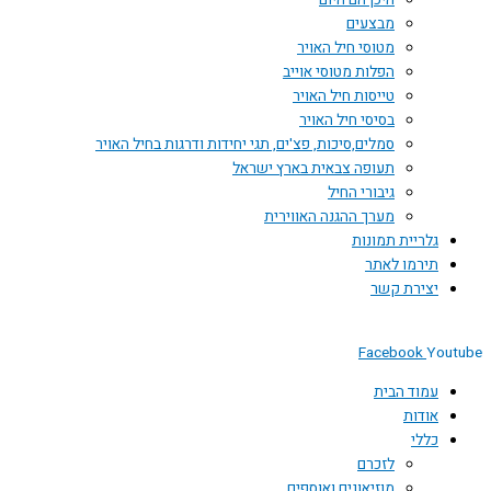
היכן הם היום
מבצעים
מטוסי חיל האויר
הפלות מטוסי אוייב
טייסות חיל האויר
בסיסי חיל האויר
סמלים,סיכות, פצ'ים, תגי יחידות ודרגות בחיל האויר
תעופה צבאית בארץ ישראל
גיבורי החיל
מערך ההגנה האווירית
גלריית תמונות
תירמו לאתר
יצירת קשר
Facebook
Youtube
עמוד הבית
אודות
כללי
לזכרם
מוזיאונים ואוספים