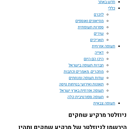
חדש באתר
כללי
לזכרם
מוזיאונים ואוספים
ספרות תעופתית
שירים
תאריכים
תעופה אזרחית
דאייה
היכן הם היום
חברות תעופה בישראל
מחקרים, מאמרים וכתבות
שדות תעופה ומנחתים
תאונות ואירועי בטיחות טיסה
תעופה אזרחית בארץ ישראל
תעופה ספורטיבית קלה
תעופה צבאית
ניוזלטר מרקיע שחקים
הירשמו לניוזלטר של מרקיע שחקים ותהיו