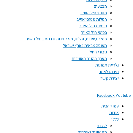
היכן הם היום
מבצעים
מטוסי חיל האויר
הפלות מטוסי אוייב
טייסות חיל האויר
בסיסי חיל האויר
סמלים,סיכות, פצ'ים, תגי יחידות ודרגות בחיל האויר
תעופה צבאית בארץ ישראל
גיבורי החיל
מערך ההגנה האווירית
גלריית תמונות
תירמו לאתר
יצירת קשר
Facebook
Youtube
עמוד הבית
אודות
כללי
לזכרם
מוזיאונים ואוספים