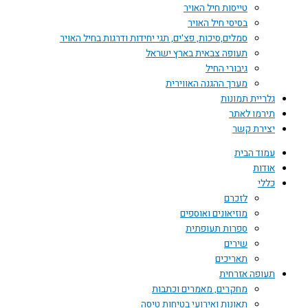
טייסות חיל האויר
בסיסי חיל האויר
סמלים,סיכות, פצ'ים, תגי יחידות ודרגות בחיל האויר
תעופה צבאית בארץ ישראל
גיבורי החיל
מערך ההגנה האווירית
גלריית תמונות
תירמו לאתר
יצירת קשר
עמוד הבית
אודות
כללי
לזכרם
מוזיאונים ואוספים
ספרות תעופתית
שירים
תאריכים
תעופה אזרחית
מחקרים, מאמרים וכתבות
תאונות ואירועי בטיחות טיסה