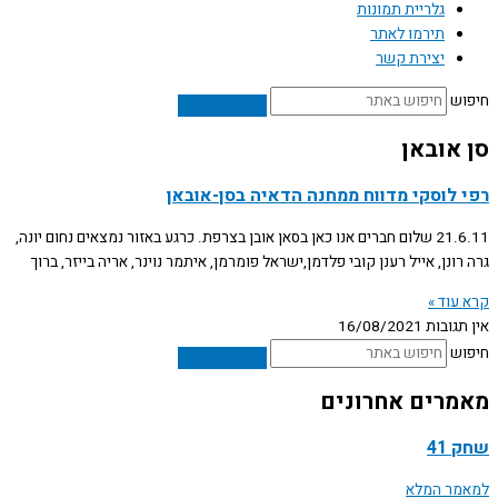
גלריית תמונות
תירמו לאתר
יצירת קשר
חיפוש
סן אובאן
רפי לוסקי מדווח ממחנה הדאיה בסן-אובאן
21.6.11 שלום חברים אנו כאן בסאן אובן בצרפת. כרגע באזור נמצאים נחום יונה,
גרה רונן, אייל רענן קובי פלדמן,ישראל פומרמן, איתמר נוינר, אריה בייזר, ברוך
קרא עוד »
אין תגובות
16/08/2021
חיפוש
מאמרים אחרונים
שחק 41
למאמר המלא