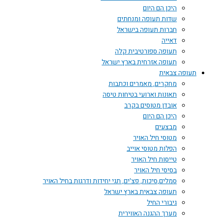
היכן הם היום
שדות תעופה ומנחתים
חברות תעופה בישראל
דאייה
תעופה ספורטיבית קלה
תעופה אזרחית בארץ ישראל
תעופה צבאית
מחקרים, מאמרים וכתבות
תאונות וארועי בטיחות טיסה
אובדן מטוסים בקרב
היכן הם היום
מבצעים
מטוסי חיל האויר
הפלות מטוסי אוייב
טייסות חיל האויר
בסיסי חיל האויר
סמלים,סיכות, פצ'ים, תגי יחידות ודרגות בחיל האויר
תעופה צבאית בארץ ישראל
גיבורי החיל
מערך ההגנה האווירית