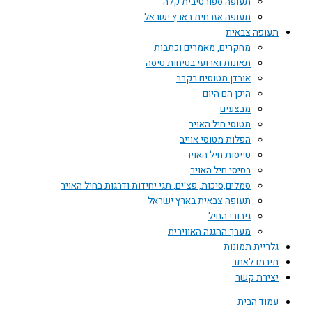
תעופה ספורטיבית קלה
תעופה אזרחית בארץ ישראל
תעופה צבאית
מחקרים, מאמרים וכתבות
תאונות וארועי בטיחות טיסה
אובדן מטוסים בקרב
היכן הם היום
מבצעים
מטוסי חיל האויר
הפלות מטוסי אוייב
טייסות חיל האויר
בסיסי חיל האויר
סמלים,סיכות, פצ'ים, תגי יחידות ודרגות בחיל האויר
תעופה צבאית בארץ ישראל
גיבורי החיל
מערך ההגנה האווירית
גלריית תמונות
תירמו לאתר
יצירת קשר
עמוד הבית