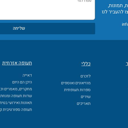
 תמונות,
לנו!
ו להעביר לנו
inf
שליחה
תעופה אזרחית
ר
כללי
דאייה
לזכרם
היכן הם היום
מוזיאונים ואוספים
מחקרים, מאמרים וכ
ספרות תעופתית
שדות תעופה ומנחתי
שירים
תאונות ואירועי בטיח
תאריכים
תעופה ספורטיבית ק