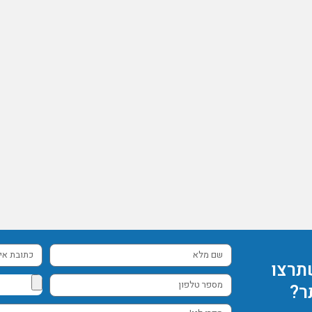
שם
כתובת
תרצו
מלא
אימייל
מספר
ר?
טלפון
ספרו