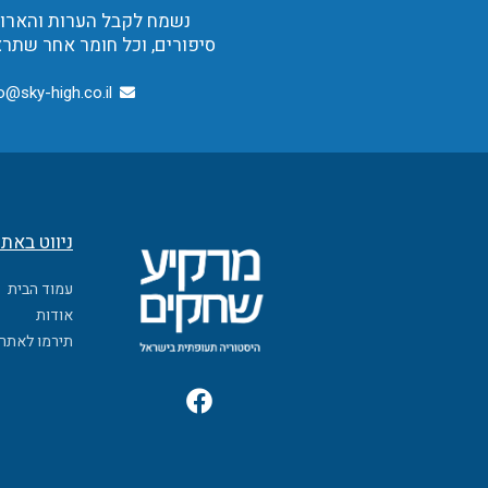
נשמח לקבל הערות והארות,
סיפורים, וכל חומר אחר שתרצ
o@sky-high.co.il
ניווט באת
עמוד הבית
אודות
תירמו לאתר
F
a
c
e