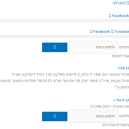
ילוג
כתבו לנו
תוכן
Facebook
Facebook
Youtube
חיפוש
עמי לוסטיג
נץ 138
פרטי המטוס: דגם: F-16A בלוק 5 פייטינג פאלקון יצרן: ג'נרל דינמיקס, פורת'
וורת',טקסס, ארה"ב מספר יצרן: 6V-18 מס' חא"א: 78-0325 תולדות המטוס: המטוס
הוזמן ע"י
קרא עוד »
אין תגובות
27/08/2021
חיפוש
מאמרים אחרונים