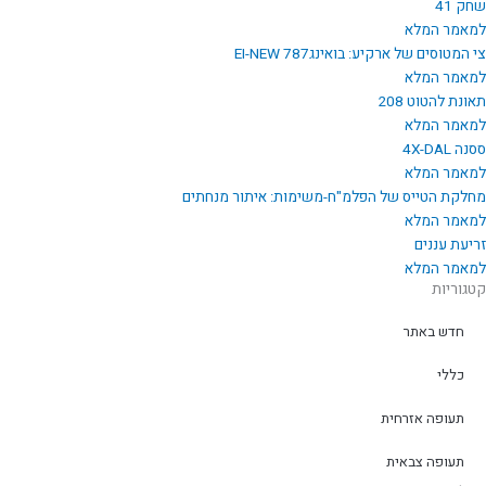
שחק 41
למאמר המלא
צי המטוסים של ארקיע: בואינג787 EI-NEW
למאמר המלא
תאונת להטוט 208
למאמר המלא
ססנה 4X-DAL
למאמר המלא
מחלקת הטייס של הפלמ"ח-משימות: איתור מנחתים
למאמר המלא
זריעת עננים
למאמר המלא
קטגוריות
חדש באתר
כללי
תעופה אזרחית
תעופה צבאית