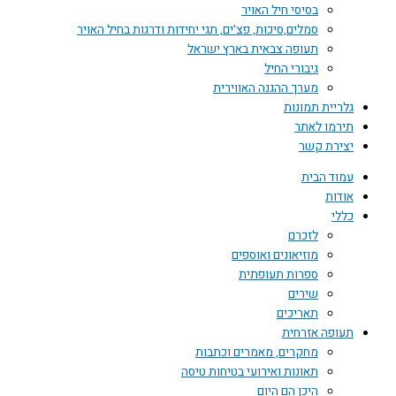
בסיסי חיל האויר
סמלים,סיכות, פצ'ים, תגי יחידות ודרגות בחיל האויר
תעופה צבאית בארץ ישראל
גיבורי החיל
מערך ההגנה האווירית
גלריית תמונות
תירמו לאתר
יצירת קשר
עמוד הבית
אודות
כללי
לזכרם
מוזיאונים ואוספים
ספרות תעופתית
שירים
תאריכים
תעופה אזרחית
מחקרים, מאמרים וכתבות
תאונות ואירועי בטיחות טיסה
היכן הם היום