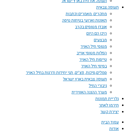
תעופה אזרחית בארץ ישראל
תעופה צבאית
מחקרים, מאמרים וכתבות
תאונות וארועי בטיחות טיסה
אובדן מטוסים בקרב
היכן הם היום
מבצעים
מטוסי חיל האויר
הפלות מטוסי אוייב
טייסות חיל האויר
בסיסי חיל האויר
סמלים,סיכות, פצ'ים, תגי יחידות ודרגות בחיל האויר
תעופה צבאית בארץ ישראל
גיבורי החיל
מערך ההגנה האווירית
גלריית תמונות
תירמו לאתר
יצירת קשר
עמוד הבית
אודות