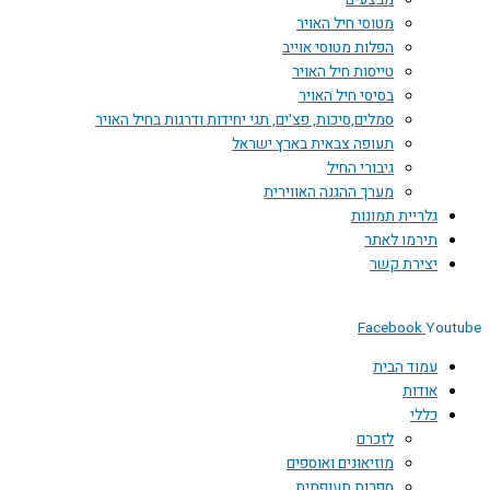
מבצעים
מטוסי חיל האויר
הפלות מטוסי אוייב
טייסות חיל האויר
בסיסי חיל האויר
סמלים,סיכות, פצ'ים, תגי יחידות ודרגות בחיל האויר
תעופה צבאית בארץ ישראל
גיבורי החיל
מערך ההגנה האווירית
גלריית תמונות
תירמו לאתר
יצירת קשר
Facebook
Youtube
עמוד הבית
אודות
כללי
לזכרם
מוזיאונים ואוספים
ספרות תעופתית