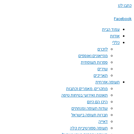
דילוג
כתבו לנו
לתוכן
Facebook
עמוד הבית
אודות
כללי
לזכרם
מוזיאונים ואוספים
ספרות תעופתית
שירים
תאריכים
תעופה אזרחית
מחקרים, מאמרים וכתבות
תאונות ואירועי בטיחות טיסה
היכן הם היום
שדות תעופה ומנחתים
חברות תעופה בישראל
דאייה
תעופה ספורטיבית קלה