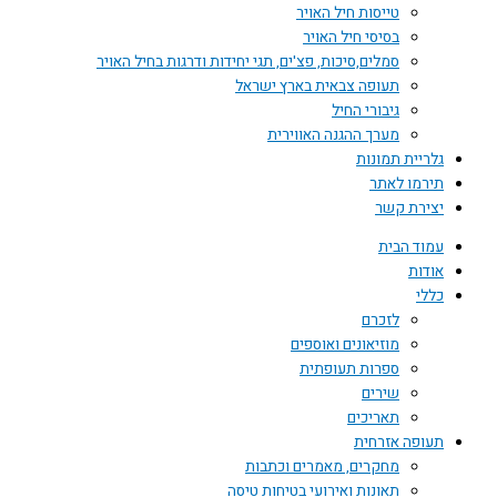
טייסות חיל האויר
בסיסי חיל האויר
סמלים,סיכות, פצ'ים, תגי יחידות ודרגות בחיל האויר
תעופה צבאית בארץ ישראל
גיבורי החיל
מערך ההגנה האווירית
גלריית תמונות
תירמו לאתר
יצירת קשר
עמוד הבית
אודות
כללי
לזכרם
מוזיאונים ואוספים
ספרות תעופתית
שירים
תאריכים
תעופה אזרחית
מחקרים, מאמרים וכתבות
תאונות ואירועי בטיחות טיסה