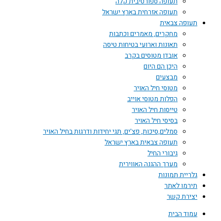
תעופה ספורטיבית קלה
תעופה אזרחית בארץ ישראל
תעופה צבאית
מחקרים, מאמרים וכתבות
תאונות וארועי בטיחות טיסה
אובדן מטוסים בקרב
היכן הם היום
מבצעים
מטוסי חיל האויר
הפלות מטוסי אוייב
טייסות חיל האויר
בסיסי חיל האויר
סמלים,סיכות, פצ'ים, תגי יחידות ודרגות בחיל האויר
תעופה צבאית בארץ ישראל
גיבורי החיל
מערך ההגנה האווירית
גלריית תמונות
תירמו לאתר
יצירת קשר
עמוד הבית