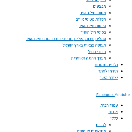
היכן הם היום
מבצעים
מטוסי חיל האויר
הפלות מטוסי אוייב
טייסות חיל האויר
בסיסי חיל האויר
סמלים,סיכות, פצ'ים, תגי יחידות ודרגות בחיל האויר
תעופה צבאית בארץ ישראל
גיבורי החיל
מערך ההגנה האווירית
גלריית תמונות
תירמו לאתר
יצירת קשר
Facebook
Youtube
עמוד הבית
אודות
כללי
לזכרם
מוזיאונים ואוספים