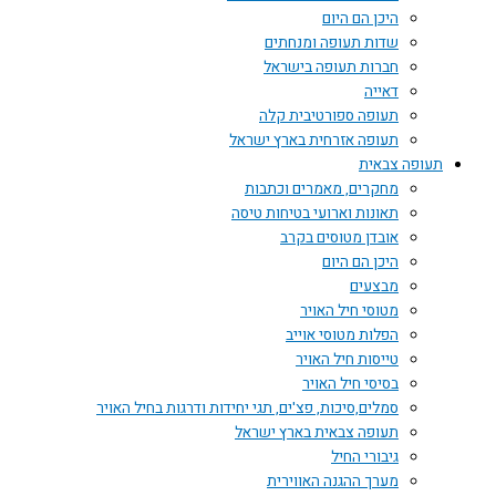
היכן הם היום
שדות תעופה ומנחתים
חברות תעופה בישראל
דאייה
תעופה ספורטיבית קלה
תעופה אזרחית בארץ ישראל
תעופה צבאית
מחקרים, מאמרים וכתבות
תאונות וארועי בטיחות טיסה
אובדן מטוסים בקרב
היכן הם היום
מבצעים
מטוסי חיל האויר
הפלות מטוסי אוייב
טייסות חיל האויר
בסיסי חיל האויר
סמלים,סיכות, פצ'ים, תגי יחידות ודרגות בחיל האויר
תעופה צבאית בארץ ישראל
גיבורי החיל
מערך ההגנה האווירית