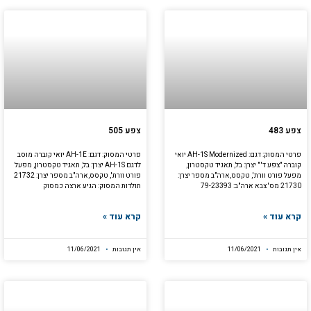
צפע 483
צפע 505
פרטי המסוק: דגם: AH-1S Modernized יואי
פרטי המסוק: דגם: AH-1E יואי קוברה מוסב
קוברה "צפע ד' " יצרן: בל, תאגיד טקסטרון,
לדגם AH-1S יצרן: בל, תאגיד טקסטרון, מפעל
מפעל פורט וורת', טקסס,ארה"ב מספר יצרן:
פורט וורת', טקסס,ארה"ב מספר יצרן: 21732
21730 מס' צבא ארה"ב: 79-23393
תולדות המסוק: הגיע ארצה כמסוק
קרא עוד »
קרא עוד »
אין תגובות
11/06/2021
אין תגובות
11/06/2021