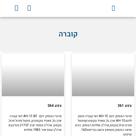
וג
Y
F
וכן
o
a
u
c
t
e
קוברה
u
b
b
o
e
o
k
עמוד
עמוד
עמוד
עמוד
עמוד
צפע 361
צפע 364
פרטי המסוק: דגם: AH-1E יואי קוברה מוסב
פרטי המסוק: דגם: AH-1F-BF יואי קוברה
לדגם AH-1S יצרן: בל, תאגיד טקסטרוןמפעל
יצרן: בל, תאגיד טקסטרון, מפעל פורת' וורת',
פורט וורת',טקסס,ארה"ב תולדות המסוק: הגיע
טקסס, ארה"ב מספר יצרן: 21707 מס' צבא
ארצה כמסוק משופץ והוצב בטייסת 160.
ארה"ב שנת יצור: 1983 תולדות
שימש