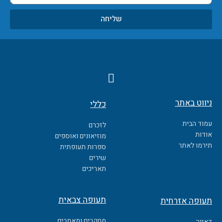
שליחה
F
a
c
ניווט באתר
כללי
e
b
עמוד הבית
לזכרם
o
אודות
מוזיאונים ואוספים
o
תירמו לאתר
ספרות תעופתית
k
שירים
תאריכים
תעופה צבאית
תעופה אזרחית
מחקרים ומאמרים
דאייה