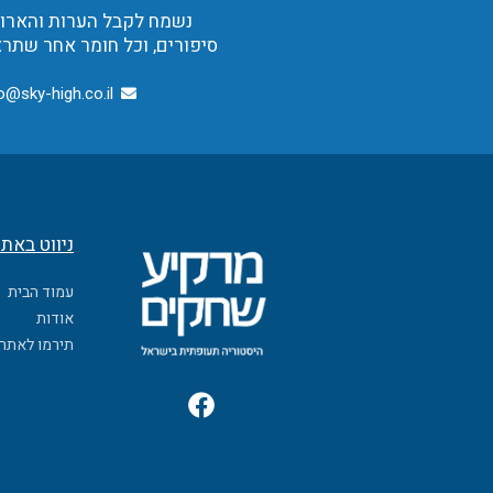
נשמח לקבל הערות והארות,
סיפורים, וכל חומר אחר שתרצ
o@sky-high.co.il
ניווט באת
עמוד הבית
אודות
תירמו לאתר
F
a
c
e