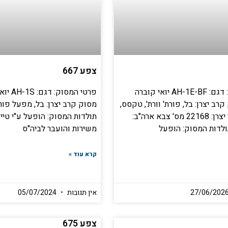
צפע 667
פרטי המסוק: דגם: AH-1E-BF יואי קוברה
פרטי המס
רב יצרן: בל, פורת' וורת', טקסס,
מסוק קרב יצרן: בל, מפעל פורת
ארה"ב מספר יצרן: 22168 מס' צבא ארה"ב:
משירות והועבר לביה"ס
קרא עוד »
אין תגובות
05/07/2024
צפע 675