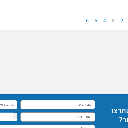
6
5
4
3
2
שם
כתובת
תרצו
מלא
אימייל
מספר
ר?
טלפון
ספרו