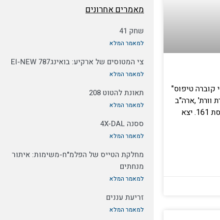
מאמרים אחרונים
שחק 41
למאמר המלא
צי המטוסים של ארקיע: בואינג787 EI-NEW
למאמר המלא
וק: דגם: AH-1S יואי קוברה טיפוס"
תאונת להטוט 208
 וורת' ,ארה"ב
למאמר המלא
תולדות המסוק: הופעל ע"י טייסת 161. יצא
ססנה 4X-DAL
למאמר המלא
מחלקת הטייס של הפלמ"ח-משימות: איתור
מנחתים
למאמר המלא
זריעת עננים
למאמר המלא