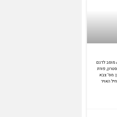
פרטי המסוק: דגם: AH-1S-BF מוסב לדגם
 טקסטרון, פורת
: מס' צבא
יל האויר