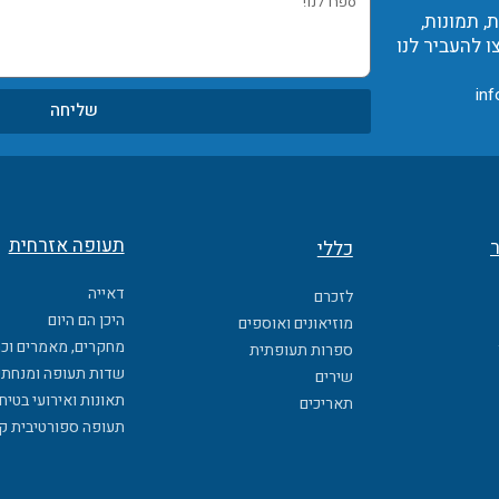
 תמונות,
לנו!
ו להעביר לנו
inf
שליחה
תעופה אזרחית
ר
כללי
דאייה
לזכרם
היכן הם היום
מוזיאונים ואוספים
מחקרים, מאמרים וכ
ספרות תעופתית
שדות תעופה ומנחתי
שירים
תאונות ואירועי בטיח
תאריכים
תעופה ספורטיבית ק