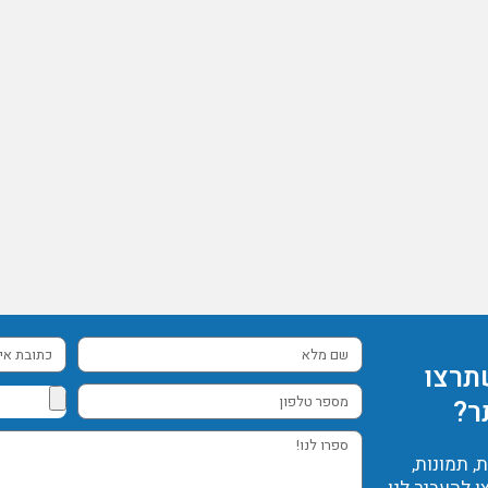
שם
כתובת
תרצו
מלא
אימייל
מספר
ר?
טלפון
ספרו
 תמונות,
לנו!