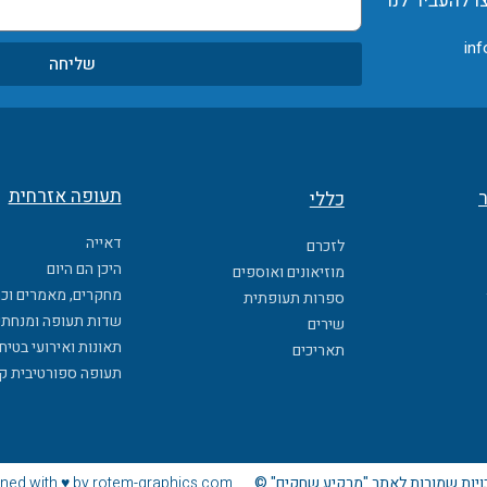
ו להעביר לנו
inf
שליחה
תעופה אזרחית
ר
כללי
דאייה
לזכרם
היכן הם היום
מוזיאונים ואוספים
מחקרים, מאמרים וכ
ספרות תעופתית
שדות תעופה ומנחתי
שירים
תאונות ואירועי בטיח
תאריכים
תעופה ספורטיבית ק
ויות שמורות לאתר "מרקיע שחקים" ©
ned with ♥ by rotem-graphics.com