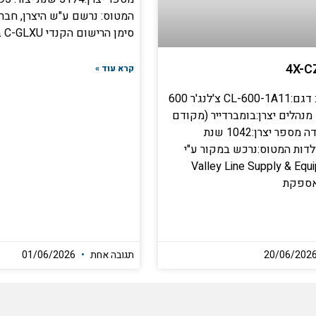
המטוס: נרשם ע"ש היצרן, חברת
סימן הרישום הקנדי C-GLXU ב-25
קרא עוד »
פרטי המטוס: דגם:CL-600-1A11 צ'לנג'ר 600
מנהלים יצרן:בומברדייר (מקודם
קנדאייר), קנדה מספר יצרן:1042 שנת
:1982 תולדות המטוס:נרכש במקור ע"י
Valley Line Supply & Equipme
תגובה אחת
01/06/2026