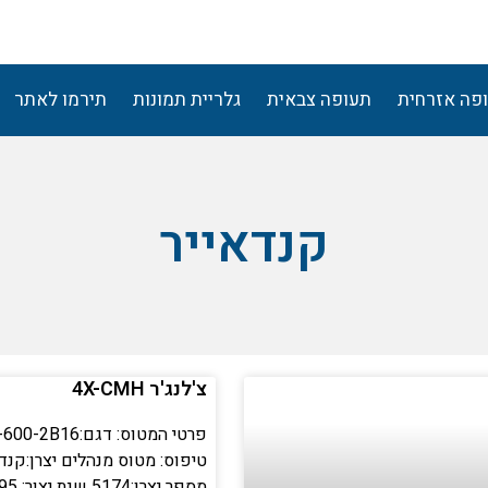
פה אזרחית
תעופה צבאית
גלריית תמונות
תירמו לאתר
קנדאייר
צ'לנג'ר 4X-CMH
טיפוס: מטוס מנהלים יצרן:קנד