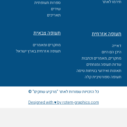
o
תירמו לאתר
ספרות תעופתית
k
שירים
תאריכים
תעופה צבאית
תעופה אזרחית
מחקרים ומאמרים
דאייה
תעופה אזרחית בארץ ישראל
היכן הם היום
מחקרים, מאמרים וכתבות
שדות תעופה ומנחתים
תאונות ואירועי בטיחות טיסה
תעופה ספורטיבית קלה
כל הזכויות שמורות לאתר "מרקיע שחקים" ©
Designed with ♥ by rotem-graphics.com