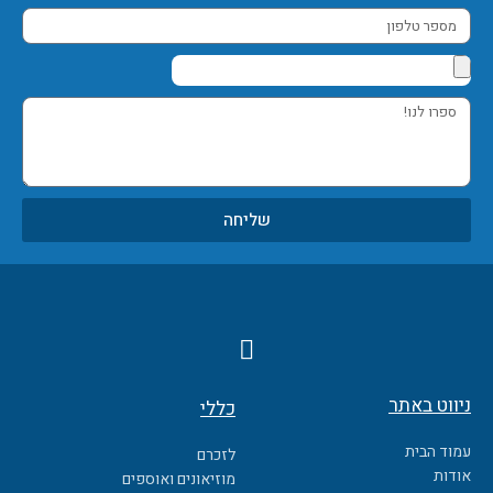
מספר
טלפון
ספרו
לנו!
שליחה
F
a
c
ניווט באתר
כללי
e
b
עמוד הבית
לזכרם
o
אודות
מוזיאונים ואוספים