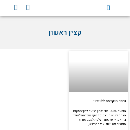
וג
Y
F
וכן
o
a
u
c
t
e
קצין ראשון
u
b
b
o
e
o
k
טיסה מוקדמת ללונדון
השעה 04:30. אני נדחק בצנעה לתוך המקום
הצר הזה. אנחנו בטיסת בוקר מוקדמת ללונדון.
בחוץ עדיין שולטת העלטה למעט אורות
ספורים פה ושם. אבי הקברניט,