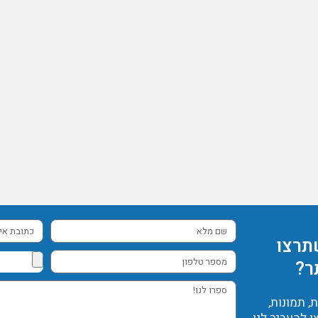
שם
כתובת
תרצו
מלא
אימייל
מספר
ר?
טלפון
ספרו
 תמונות,
לנו!