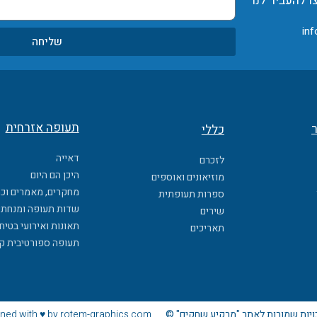
ו להעביר לנו
inf
שליחה
תעופה אזרחית
ר
כללי
דאייה
לזכרם
היכן הם היום
מוזיאונים ואוספים
מחקרים, מאמרים וכ
ספרות תעופתית
שדות תעופה ומנחתי
שירים
תאונות ואירועי בטיח
תאריכים
תעופה ספורטיבית ק
ויות שמורות לאתר "מרקיע שחקים" ©
ned with ♥ by rotem-graphics.com