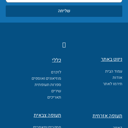
שליחה
F
a
c
ניווט באתר
כללי
e
b
עמוד הבית
לזכרם
o
אודות
מוזיאונים ואוספים
o
תירמו לאתר
ספרות תעופתית
k
שירים
תאריכים
תעופה צבאית
תעופה אזרחית
מחקרים ומאמרים
דאייה