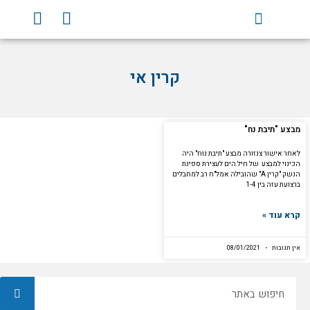
וג
Y
F
וכן
o
a
u
c
t
e
קרין אי
u
b
b
o
e
o
k
מבצע "תיבת נח"
לאחר אישור צנזורה מבצע "תיבת נוח" היה
הכינוי למבצע של חיל הים לעצירת ספינת
הנשק "קרין A" שהובילה אמל"ח רב למחבלים
ברצועת עזה בין 1-4
קרא עוד »
אין תגובות
08/01/2021
חיפוש