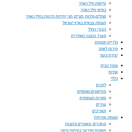
טייסות חיל האויר
בסיסי חיל האויר
סמלים,סיכות, פצ'ים, תגי יחידות ודרגות בחיל האויר
תעופה צבאית בארץ ישראל
גיבורי החיל
מערך ההגנה האווירית
גלריית תמונות
תירמו לאתר
יצירת קשר
עמוד הבית
אודות
כללי
לזכרם
מוזיאונים ואוספים
ספרות תעופתית
שירים
תאריכים
תעופה אזרחית
מחקרים, מאמרים וכתבות
תאונות ואירועי בטיחות טיסה