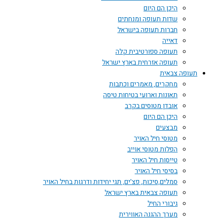
היכן הם היום
שדות תעופה ומנחתים
חברות תעופה בישראל
דאייה
תעופה ספורטיבית קלה
תעופה אזרחית בארץ ישראל
תעופה צבאית
מחקרים, מאמרים וכתבות
תאונות וארועי בטיחות טיסה
אובדן מטוסים בקרב
היכן הם היום
מבצעים
מטוסי חיל האויר
הפלות מטוסי אוייב
טייסות חיל האויר
בסיסי חיל האויר
סמלים,סיכות, פצ'ים, תגי יחידות ודרגות בחיל האויר
תעופה צבאית בארץ ישראל
גיבורי החיל
מערך ההגנה האווירית