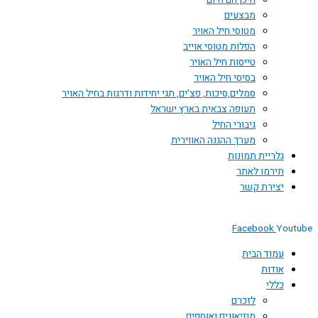
היכן הם היום
מבצעים
מטוסי חיל האויר
הפלות מטוסי אוייב
טייסות חיל האויר
בסיסי חיל האויר
סמלים,סיכות, פצ'ים, תגי יחידות ודרגות בחיל האויר
תעופה צבאית בארץ ישראל
גיבורי החיל
מערך ההגנה האווירית
גלריית תמונות
תירמו לאתר
יצירת קשר
Facebook
Youtube
עמוד הבית
אודות
כללי
לזכרם
מוזיאונים ואוספים