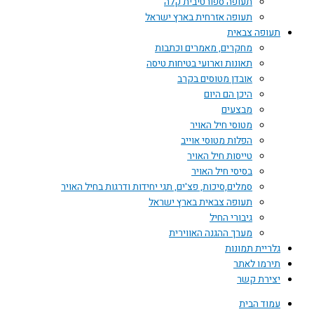
תעופה ספורטיבית קלה
תעופה אזרחית בארץ ישראל
תעופה צבאית
מחקרים, מאמרים וכתבות
תאונות וארועי בטיחות טיסה
אובדן מטוסים בקרב
היכן הם היום
מבצעים
מטוסי חיל האויר
הפלות מטוסי אוייב
טייסות חיל האויר
בסיסי חיל האויר
סמלים,סיכות, פצ'ים, תגי יחידות ודרגות בחיל האויר
תעופה צבאית בארץ ישראל
גיבורי החיל
מערך ההגנה האווירית
גלריית תמונות
תירמו לאתר
יצירת קשר
עמוד הבית