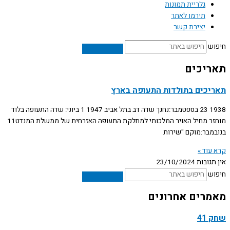
גלריית תמונות
תירמו לאתר
יצירת קשר
חיפוש
תאריכים
תאריכים בתולדות התעופה בארץ
1938 23 בספטמבר:נחנך שדה דב בתל אביב 1947 1 ביוני: שדה התעופה בלוד
מוחזר מחיל האויר המלכותי למחלקת התעופה האזרחית של ממשלת המנדט11
בנובמבר:מוקם "שירות
קרא עוד »
אין תגובות
23/10/2024
חיפוש
מאמרים אחרונים
שחק 41