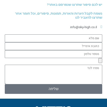
יש לכם סיפור שתרצו שנפרסם באתר?
נשמח לקבל הערות והארות, תמונות, סיפורים, וכל חומר אחר
שתרצו להעביר לנו
info@sky-high.co.il
שם
מלא
כתובת
אימייל
מספר
טלפון
ספרו
לנו!
שליחה