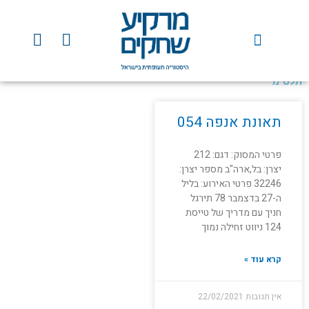
ילוג
תוכן
Y
F
o
a
u
c
t
e
תלס"מ
u
b
b
o
תאונת אנפה 054
e
o
k
פרטי המסוק: דגם: 212
יצרן: בל,ארה"ב מספר יצרן:
32246 פרטי האירוע: בליל
ה-27 בדצמבר 78 תירגל
חניך עם מדריך של טייסת
124 ניווט זחילה נמוך
קרא עוד »
אין תגובות
22/02/2021