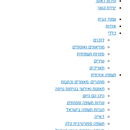
תירמו לאתר
יצירת קשר
עמוד הבית
אודות
כללי
לזכרם
מוזיאונים ואוספים
ספרות תעופתית
שירים
תאריכים
תעופה אזרחית
מחקרים, מאמרים וכתבות
תאונות ואירועי בטיחות טיסה
היכן הם היום
שדות תעופה ומנחתים
חברות תעופה בישראל
דאייה
תעופה ספורטיבית קלה