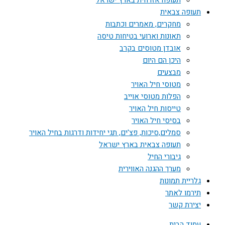
תעופה אזרחית בארץ ישראל
תעופה צבאית
מחקרים, מאמרים וכתבות
תאונות וארועי בטיחות טיסה
אובדן מטוסים בקרב
היכן הם היום
מבצעים
מטוסי חיל האויר
הפלות מטוסי אוייב
טייסות חיל האויר
בסיסי חיל האויר
סמלים,סיכות, פצ'ים, תגי יחידות ודרגות בחיל האויר
תעופה צבאית בארץ ישראל
גיבורי החיל
מערך ההגנה האווירית
גלריית תמונות
תירמו לאתר
יצירת קשר
עמוד הבית