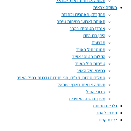
תעופה אזרחית בארץ ישראל
תעופה צבאית
מחקרים, מאמרים וכתבות
תאונות וארועי בטיחות טיסה
אובדן מטוסים בקרב
היכן הם היום
מבצעים
מטוסי חיל האויר
הפלות מטוסי אוייב
טייסות חיל האויר
בסיסי חיל האויר
סמלים,סיכות, פצ'ים, תגי יחידות ודרגות בחיל האויר
תעופה צבאית בארץ ישראל
גיבורי החיל
מערך ההגנה האווירית
גלריית תמונות
תירמו לאתר
יצירת קשר