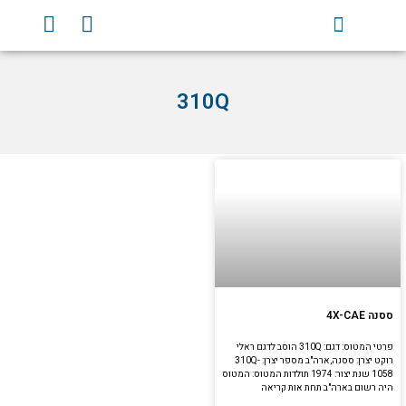
וג
Y
F
וכן
o
a
u
c
t
e
310Q
u
b
b
o
e
o
k
ססנה 4X-CAE
פרטי המטוס: דגם: 310Q הוסב לדגם ראלי
רוקט יצרן: ססנה,ארה"ב מספר יצרן: 310Q-
1058 שנת יצור: 1974 תולדות המטוס: המטוס
היה רשום בארה"ב תחת אות קריאה