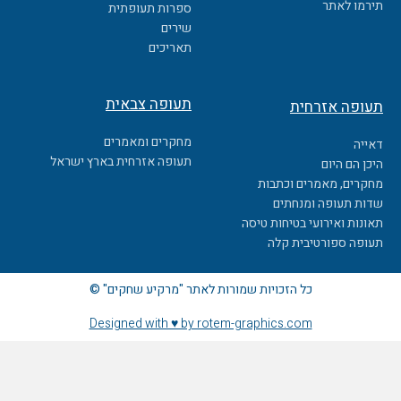
o
תירמו לאתר
ספרות תעופתית
k
שירים
תאריכים
תעופה צבאית
תעופה אזרחית
מחקרים ומאמרים
דאייה
תעופה אזרחית בארץ ישראל
היכן הם היום
מחקרים, מאמרים וכתבות
שדות תעופה ומנחתים
תאונות ואירועי בטיחות טיסה
תעופה ספורטיבית קלה
כל הזכויות שמורות לאתר "מרקיע שחקים" ©
Designed with ♥ by rotem-graphics.com