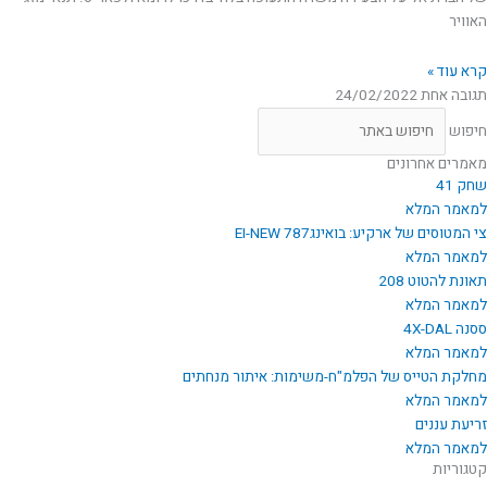
האוויר
קרא עוד »
תגובה אחת
24/02/2022
חיפוש
מאמרים אחרונים
שחק 41
למאמר המלא
צי המטוסים של ארקיע: בואינג787 EI-NEW
למאמר המלא
תאונת להטוט 208
למאמר המלא
ססנה 4X-DAL
למאמר המלא
מחלקת הטייס של הפלמ"ח-משימות: איתור מנחתים
למאמר המלא
זריעת עננים
למאמר המלא
קטגוריות