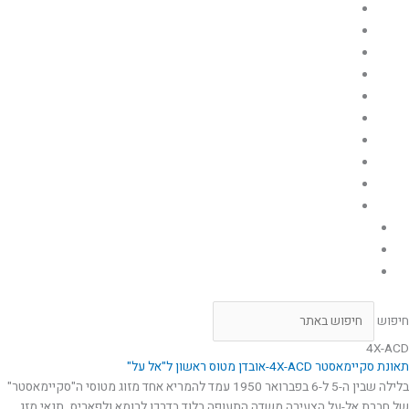
היכן הם היום
מבצעים
מטוסי חיל האויר
הפלות מטוסי אוייב
טייסות חיל האויר
בסיסי חיל האויר
סמלים,סיכות, פצ'ים, תגי יחידות ודרגות בחיל האויר
תעופה צבאית בארץ ישראל
גיבורי החיל
מערך ההגנה האווירית
גלריית תמונות
תירמו לאתר
יצירת קשר
חיפוש
4X-ACD
תאונת סקיימאסטר 4X-ACD-אובדן מטוס ראשון ל"אל על"
בלילה שבין ה-5 ל-6 בפברואר 1950 עמד להמריא אחד מזוג מטוסי ה"סקיימאסטר"
של חברת אל-על הצעירה משדה התעופה בלוד בדרכו לרומא ולפאריס. תנאי מזג