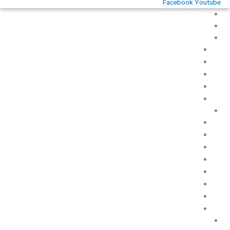
Facebook
Youtube
עמוד הבית
אודות
כללי
לזכרם
מוזיאונים ואוספים
ספרות תעופתית
שירים
תאריכים
תעופה אזרחית
מחקרים, מאמרים וכתבות
תאונות ואירועי בטיחות טיסה
היכן הם היום
שדות תעופה ומנחתים
חברות תעופה בישראל
דאייה
תעופה ספורטיבית קלה
תעופה אזרחית בארץ ישראל
תעופה צבאית