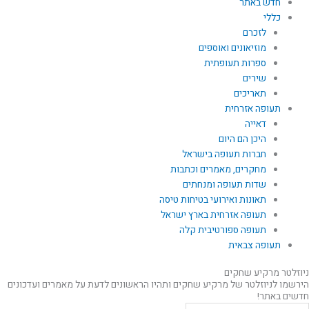
חדש באתר
כללי
לזכרם
מוזיאונים ואוספים
ספרות תעופתית
שירים
תאריכים
תעופה אזרחית
דאייה
היכן הם היום
חברות תעופה בישראל
מחקרים, מאמרים וכתבות
שדות תעופה ומנחתים
תאונות ואירועי בטיחות טיסה
תעופה אזרחית בארץ ישראל
תעופה ספורטיבית קלה
תעופה צבאית
ניוזלטר מרקיע שחקים
הירשמו לניוזלטר של מרקיע שחקים ותהיו הראשונים לדעת על מאמרים ועדכונים
חדשים באתר!