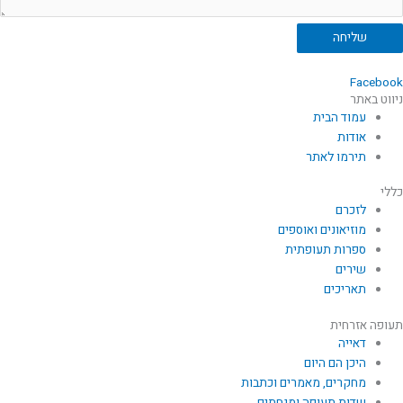
שליחה
Facebook
ניווט באתר
עמוד הבית
אודות
תירמו לאתר
כללי
לזכרם
מוזיאונים ואוספים
ספרות תעופתית
שירים
תאריכים
תעופה אזרחית
דאייה
היכן הם היום
מחקרים, מאמרים וכתבות
שדות תעופה ומנחתים