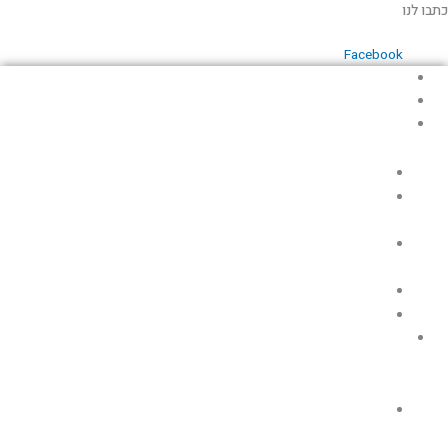
ילוג
כתבו לנו
תוכן
Facebook
עמוד הבית
אודות
כללי
לזכרם
מוזיאונים
ואוספים
ספרות
תעופתית
שירים
תאריכים
תעופה
אזרחית
מחקרים,
מאמרים